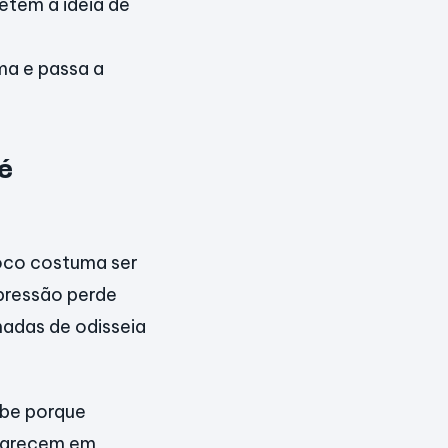
petem a ideia de
ma e passa a
 é
oco costuma ser
xpressão perde
amadas de odisseia
ebe porque
aparecem em