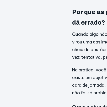
Por que as
dá errado?
Quando algo não
virou uma das im
cheia de obstácu
vez: tentativa, 
Na prática, você
existe um objetiv
cara de jornada,
não foi só probl
O que a obra d