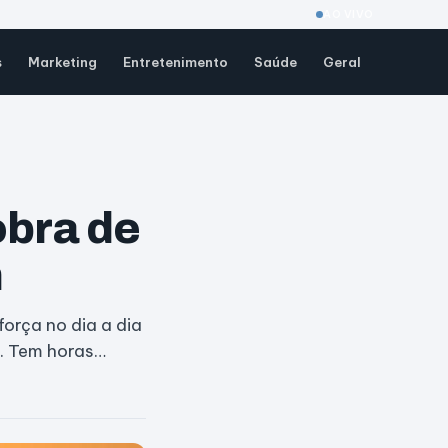
AO VIVO
s
Marketing
Entretenimento
Saúde
Geral
obra de
m
orça no dia a dia
s. Tem horas…