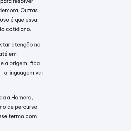
para resolver
 demora. Outras
ioso é que essa
o cotidiano.
estar atenção no
 até em
e a origem, fica
, a linguagem vai
ída a Homero,
imo de percurso
 esse termo com