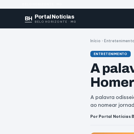
BELO HORIZONTE · MG
Portal Notícias
BH
BELO HORIZONTE · MG
Início
›
Entreteniment
ENTRETENIMENTO
A pala
Homer
A palavra odisse
ao nomear jornad
Por Portal Notícias 