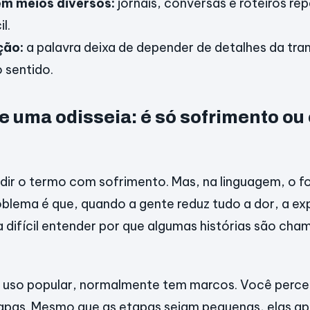
em meios diversos:
jornais, conversas e roteiros re
l.
ção:
a palavra deixa de depender de detalhes da tra
 sentido.
e uma odisseia: é só sofrimento ou
ir o termo com sofrimento. Mas, na linguagem, o f
oblema é que, quando a gente reduz tudo a dor, a e
ca difícil entender por que algumas histórias são ch
o uso popular, normalmente tem marcos. Você perc
tapas. Mesmo que as etapas sejam pequenas, elas 