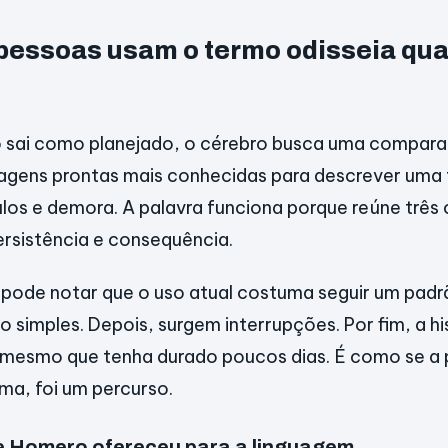
 pessoas usam o termo odisseia qu
 sai como planejado, o cérebro busca uma comparaç
agens prontas mais conhecidas para descrever uma t
los e demora. A palavra funciona porque reúne três
persistência e consequência.
 pode notar que o uso atual costuma seguir um padrã
o simples. Depois, surgem interrupções. Por fim, a h
 mesmo que tenha durado poucos dias. É como se a 
ema, foi um percurso.
e Homero ofereceu para a linguagem