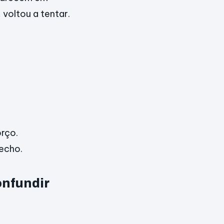
voltou a tentar.
rço.
echo.
onfundir