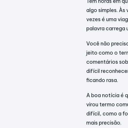
Tem horas em que
algo simples. Às
vezes é uma viage
palavra carrega 
Você não precisa
jeito como o ter
comentários sobr
difícil reconhec
ficando rasa.
A boa notícia é 
virou termo comu
difícil, como a 
mais precisão.