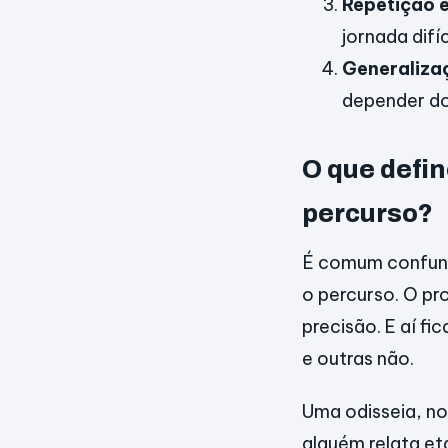
Repetição 
jornada difíci
Generaliza
depender do
O que defin
percurso?
É comum confund
o percurso. O pr
precisão. E aí fi
e outras não.
Uma odisseia, n
alguém relata e