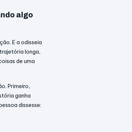
ando algo
ão. E a odisseia
rajetória longa,
 coisas de uma
o. Primeiro,
istória ganha
pessoa dissesse: