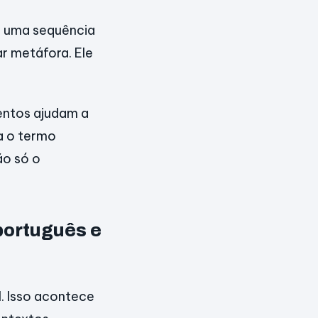
 É uma sequência
r metáfora. Ele
mentos ajudam a
a o termo
ão só o
português e
. Isso acontece