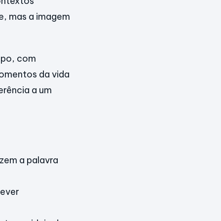
ontextos
ece, mas a imagem
empo, com
omentos da vida
ferência a um
zem a palavra
rever