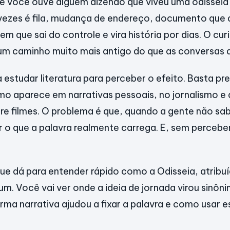
 você ouve alguém dizendo que viveu uma odisseia 
 vezes é fila, mudança de endereço, documento que
m que sai do controle e vira história por dias. O cur
um caminho muito mais antigo do que as conversas d
 estudar literatura para perceber o efeito. Basta pr
mo aparece em narrativas pessoais, no jornalismo e
e filmes. O problema é que, quando a gente não sab
er o que a palavra realmente carrega. E, sem perceber
que dá para entender rápido como a Odisseia, atribu
m. Você vai ver onde a ideia de jornada virou sinôn
forma narrativa ajudou a fixar a palavra e como usar