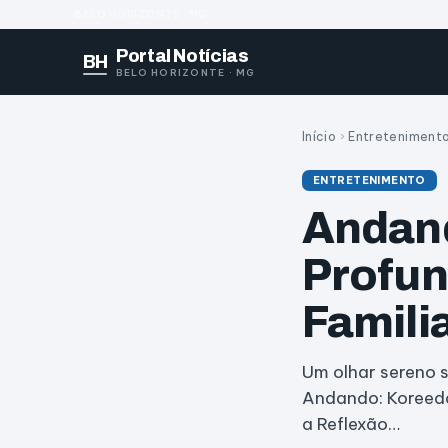
BELO HORIZONTE · MG
Portal Notícias
BH
BELO HORIZONTE · MG
Início
›
Entreteniment
ENTRETENIMENTO
Andand
Profun
Famili
Um olhar sereno 
Andando: Koreeda
a Reflexão…