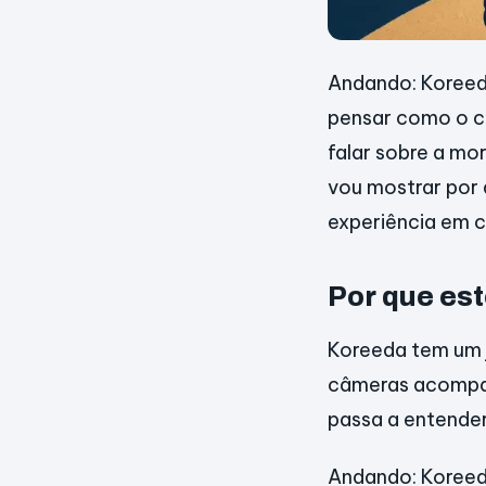
Andando: Koreeda
pensar como o ci
falar sobre a mo
vou mostrar por 
experiência em c
Por que est
Koreeda tem um j
câmeras acompanh
passa a entender
Andando: Koreeda