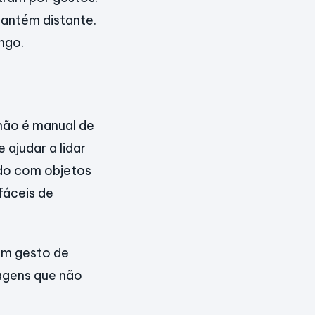
antém distante.
ngo.
não é manual de
 ajudar a lidar
ado com objetos
fáceis de
 um gesto de
agens que não