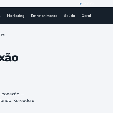
AO VIVO
s
Marketing
Entretenimento
Saúde
Geral
res
exão
 e conexão —
dando: Koreeda e