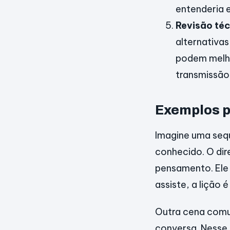
entenderia 
Revisão téc
alternativas
podem melho
transmissão 
Exemplos p
Imagine uma seq
conhecido. O dir
pensamento. Ele
assiste, a lição
Outra cena comu
conversa. Nesse 