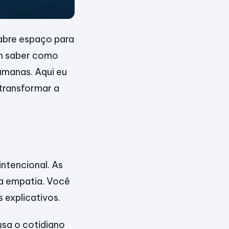
 abre espaço para
em saber como
humanas. Aqui eu
 transformar a
intencional. As
ia empatia. Você
 explicativos.
usa o cotidiano