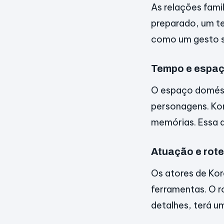
As relações fami
preparado, um t
como um gesto s
Tempo e espa
O espaço domést
personagens. Ko
memórias. Essa 
Atuação e rote
Os atores de Kor
ferramentas. O r
detalhes, terá um