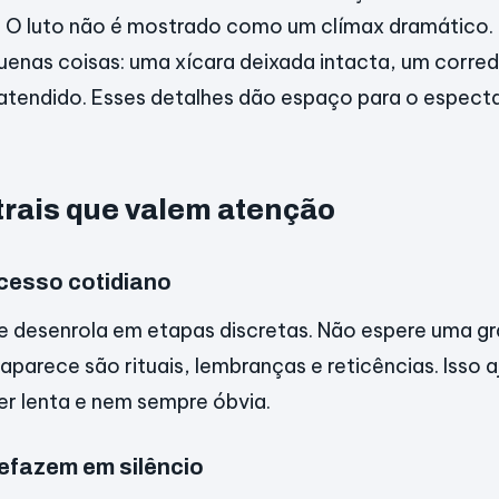
O luto não é mostrado como um clímax dramático. E
enas coisas: uma xícara deixada intacta, um corred
tendido. Esses detalhes dão espaço para o especta
rais que valem atenção
cesso cotidiano
 se desenrola em etapas discretas. Não espere uma g
aparece são rituais, lembranças e reticências. Isso 
er lenta e nem sempre óbvia.
efazem em silêncio