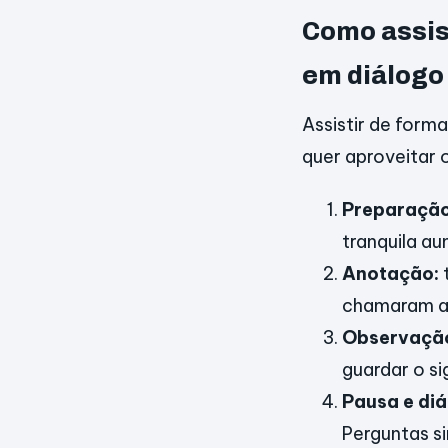
Como assis
em diálogo
Assistir de form
quer aproveitar 
Preparação
tranquila au
Anotação:
chamaram at
Observaçã
guardar o si
Pausa e diá
Perguntas s