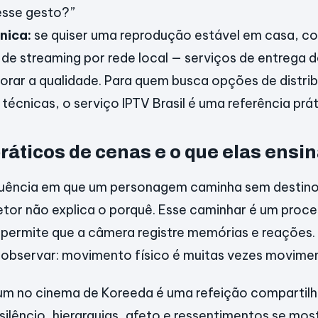
esse gesto?”
nica:
se quiser uma reprodução estável em casa, co
 de streaming por rede local — serviços de entrega
rar a qualidade. Para quem busca opções de distrib
técnicas, o serviço IPTV Brasil é uma referência prát
ráticos de cenas e o que elas ensi
uência em que um personagem caminha sem destino 
etor não explica o porquê. Esse caminhar é um proc
 permite que a câmera registre memórias e reações.
 é observar: movimento físico é muitas vezes movime
m no cinema de Koreeda é uma refeição compartil
silêncio, hierarquias, afeto e ressentimentos se mos