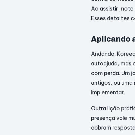
Ao assistir, no
Esses detalhes c
Aplicando a
Andando: Koreeda
autoajuda, mas of
com perda. Um j
antigos, ou uma 
implementar.
Outra lição prát
presença vale mu
cobram resposta