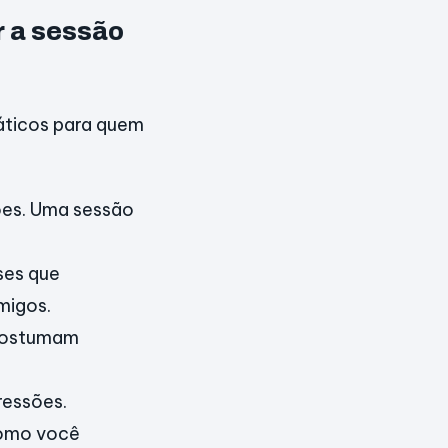
r a sessão
ráticos para quem
ões. Uma sessão
ses que
migos.
 costumam
ressões.
Como você