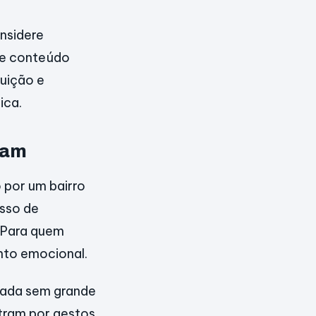
nsidere
 de conteúdo
uição e
ica.
nam
por um bairro
esso de
 Para quem
nto emocional.
hada sem grande
tram por gestos.