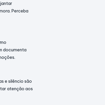
jantar
emora. Perceba
omo
uem documenta
moções.
s e silêncio são
estar atenção aos