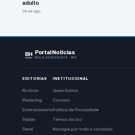
adulto
06 de ago.
Portal Notícias
BH
BELO HORIZONTE · MG
EDITORIAS
INSTITUCIONAL
Notícias
Quem Somos
Marketing
Contato
Entretenimento
Política de Privacidade
Saúde
Termos de Uso
Geral
Navegue por todo o conteúdo