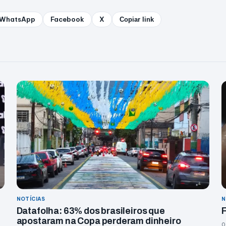
WhatsApp
Facebook
X
Copiar link
NOTÍCIAS
N
Datafolha: 63% dos brasileiros que
F
apostaram na Copa perderam dinheiro
0