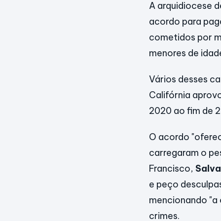
A arquidiocese d
acordo para paga
cometidos por m
menores de idad
Vários desses ca
Califórnia apro
2020 ao fim de 
O acordo "ofere
carregaram o pes
Francisco,
Salva
e peço desculpas
mencionando "a o
crimes.