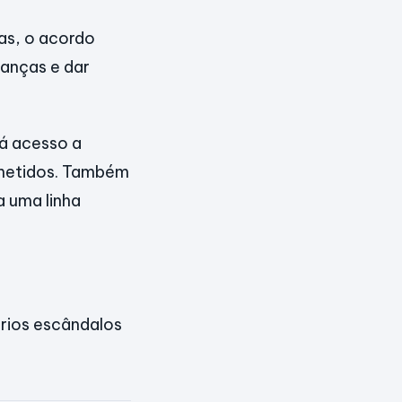
mas, o acordo
ianças e dar
rá acesso a
ometidos. Também
a uma linha
ários escândalos