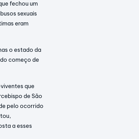
 que fechou um
abusos sexuais
timas eram
mas o estado da
o do começo de
eviventes que
arcebispo de São
de pelo ocorrido
tou,
osta a esses