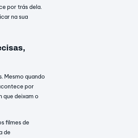
e por trás dela.
icar na sua
ecisas,
os. Mesmo quando
 acontece por
m que deixam o
s filmes de
sa de