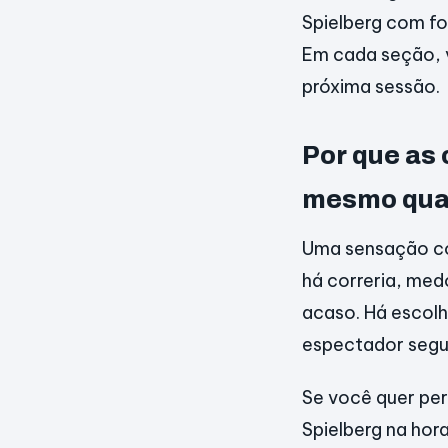
Spielberg com fo
Em cada seção, v
próxima sessão.
Por que as 
mesmo quan
Uma sensação co
há correria, med
acaso. Há escol
espectador segur
Se você quer per
Spielberg na hora