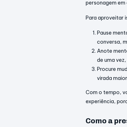
personagem em a
Para aproveitar 
Pause menta
conversa, m
Anote menta
de uma vez,
Procure mu
virada maior
Com o tempo, voc
experiência, por
Como a pre