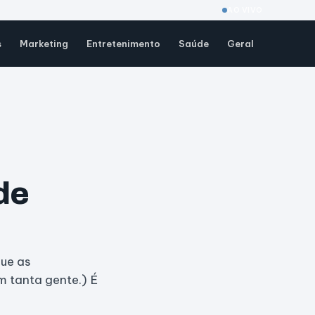
AO VIVO
s
Marketing
Entretenimento
Saúde
Geral
de
que as
m tanta gente.) É