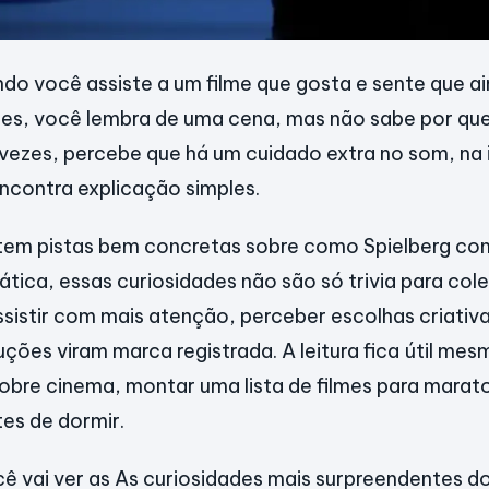
ndo você assiste a um filme que gosta e sente que a
zes, você lembra de uma cena, mas não sabe por que
 vezes, percebe que há um cuidado extra no som, n
ncontra explicação simples.
stem pistas bem concretas sobre como Spielberg con
prática, essas curiosidades não são só trivia para cole
sistir com mais atenção, perceber escolhas criativ
ções viram marca registrada. A leitura fica útil me
obre cinema, montar uma lista de filmes para marat
tes de dormir.
cê vai ver as As curiosidades mais surpreendentes do