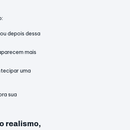
o:
dou depois dessa
 aparecem mais
tecipar uma
ora sua
o realismo,