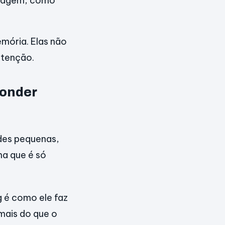
onagem, como
emória. Elas não
atenção.
conder
udes pequenas,
ha que é só
g é como ele faz
mais do que o