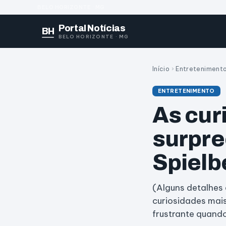
BELO HORIZONTE · MG
Portal Notícias
BH
BELO HORIZONTE · MG
Início
›
Entreteniment
ENTRETENIMENTO
As cur
surpre
Spielb
(Alguns detalhes
curiosidades mais
frustrante quand