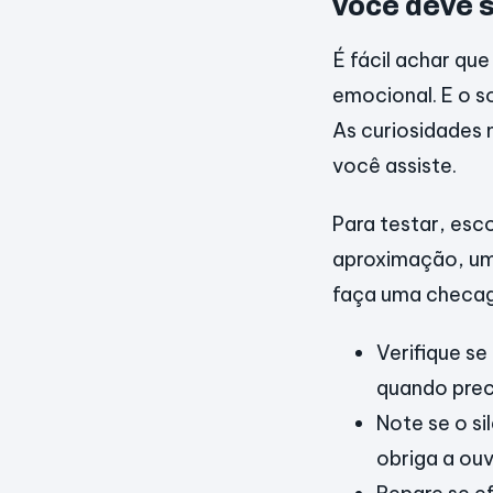
você deve s
É fácil achar qu
emocional. E o s
As curiosidades 
você assiste.
Para testar, esc
aproximação, uma
faça uma checag
Verifique s
quando prec
Note se o si
obriga a ouv