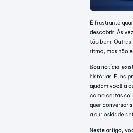
É frustrante qua
descobrir. Às ve
tão bem. Outras
ritmo, mas não e
Boa notícia: exi
histórias. E, na 
ajudam você a as
como certas solu
quer conversar s
a curiosidade an
Neste artigo, vo