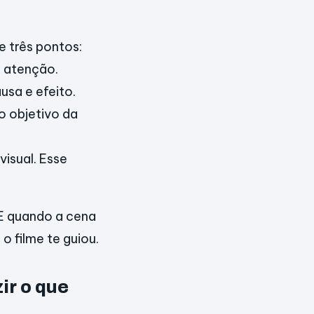
 três pontos:
a atenção.
sa e efeito.
o objetivo da
isual. Esse
 E quando a cena
o filme te guiou.
ir o que