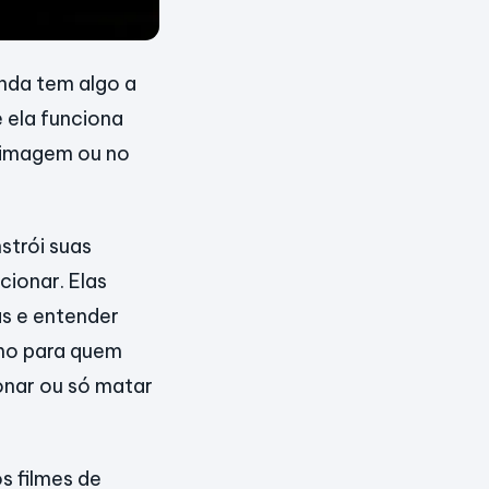
inda tem algo a
 ela funciona
a imagem ou no
strói suas
cionar. Elas
as e entender
smo para quem
onar ou só matar
s filmes de