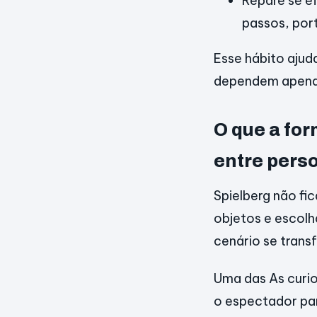
Repare se e
passos, por
Esse hábito ajud
dependem apenas
O que a fo
entre pers
Spielberg não fi
objetos e escol
cenário se trans
Uma das As curio
o espectador par