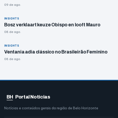
09 de ago.
INSIGHTS
Bosz verklaart keuze Obispo en looft Mauro
08 de ago.
INSIGHTS
Ventania adia clássico no Brasileirão Feminino
08 de ago.
BH
Portal Notícias
Notícias e conteúdos gerais da região de Belo Horizonte