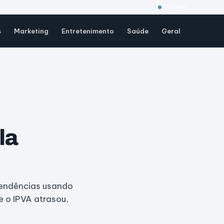
AO VIVO
s
Marketing
Entretenimento
Saúde
Geral
la
pendências usando
 o IPVA atrasou,