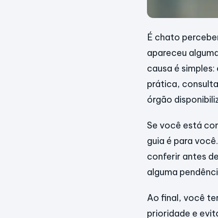
É chato perceber
apareceu alguma
causa é simples:
prática, consult
órgão disponibil
Se você está com
guia é para você
conferir antes d
alguma pendência
Ao final, você t
prioridade e evi