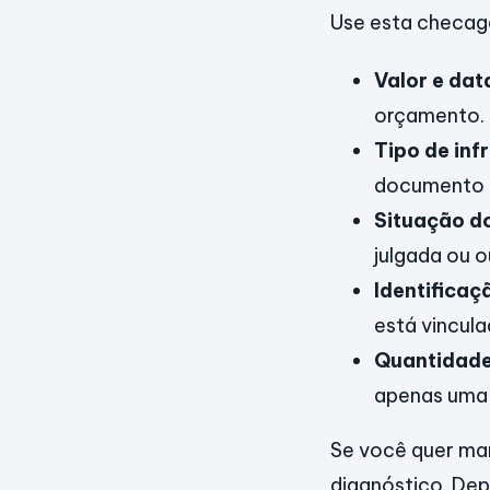
Use esta checag
Valor e dat
orçamento.
Tipo de inf
documento d
Situação do
julgada ou 
Identificaç
está vincula
Quantidade 
apenas uma 
Se você quer man
diagnóstico. Dep