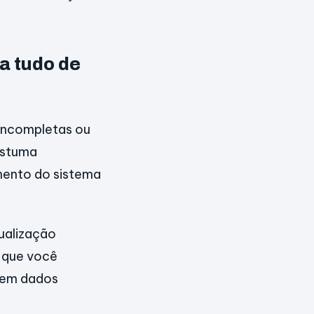
a tudo de
incompletas ou
ostuma
amento do sistema
ualização
m que você
edem dados