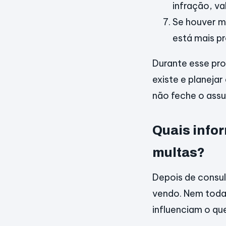
infração, va
Se houver m
está mais p
Durante esse pro
existe e planeja
não feche o assu
Quais info
multas?
Depois de consul
vendo. Nem toda l
influenciam o qu