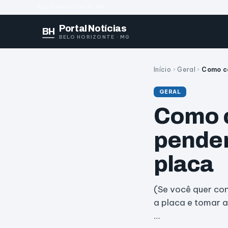
BELO HORIZONTE · MG
Portal Notícias
BH
BELO HORIZONTE · MG
Início
›
Geral
›
Como co
GERAL
Como c
penden
placa
(Se você quer co
a placa e tomar 
…