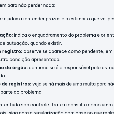
em para não perder nada:
a:
ajudam a entender prazos e a estimar o que vai pe
ração:
indica o enquadramento do problema e orient
e autuação, quando existir.
 registro:
observe se aparece como pendente, em
outra condição apresentada.
ão do órgão:
confirme se é o responsável pelo esta
do.
de registros:
veja se há mais de uma multa para nã
parte do problema.
ter tudo sob controle, trate a consulta como uma 
ois, siga para a regularização com base no que real