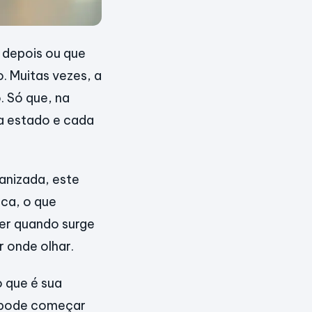
 depois ou que
 Muitas vezes, a
. Só que, na
da estado e cada
anizada, este
aca, o que
zer quando surge
r onde olhar.
o que é sua
cê pode começar