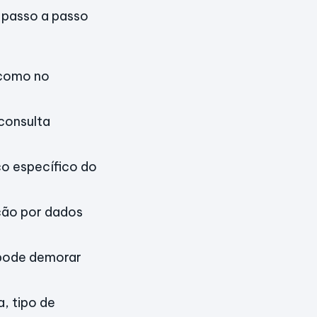
 passo a passo
 como no
 consulta
ço específico do
ção por dados
, pode demorar
a, tipo de