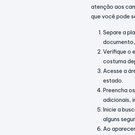
atenção aos camp
que você pode s
Separe a pl
documento, 
Verifique o 
costuma dep
Acesse a ár
estado.
Preencha os
adicionais, 
Inicie a bus
alguns segu
Ao aparecer 