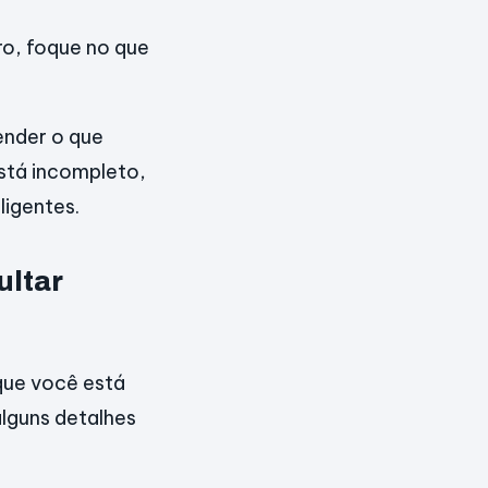
ro, foque no que
ender o que
está incompleto,
ligentes.
ultar
 que você está
alguns detalhes