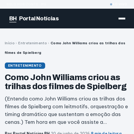
BELO HORIZONTE · MG
AO VIVO
BH
Portal Notícias
Início
›
Entretenimento
›
Como John Williams criou as trilhas dos
filmes de Spielberg
ENTRETENIMENTO
Como John Williams criou as
trilhas dos filmes de Spielberg
(Entenda como John Williams criou as trilhas dos
filmes de Spielberg com leitmotifs, orquestração e
timing dramático que sustentam a emoção das
cenas.) Tem hora em que você assiste a…
Por Portal Notícias BH
·
20 de junho de 2026
·
8 min de leitura