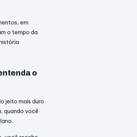
mentos, em
tam o tempo da
istória
entenda o
o jeito mais duro
a, quando você
lano.