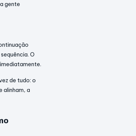
ta gente
continuação
r sequência. O
e imediatamente.
vez de tudo: o
 alinham, a
omo