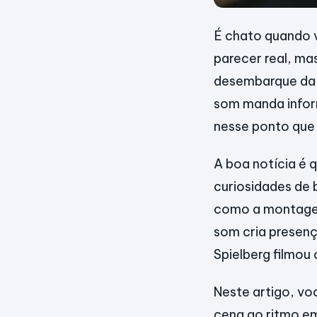
É chato quando 
parecer real, ma
desembarque da 
som manda infor
nesse ponto que 
A boa notícia é 
curiosidades de 
como a montagem
som cria presenç
Spielberg filmo
Neste artigo, vo
cena ao ritmo em