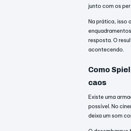
junto com os pe
Na prática, iss
enquadramentos 
resposta. O resu
acontecendo.
Como Spiel
caos
Existe uma armad
possível. No ci
deixa um som con