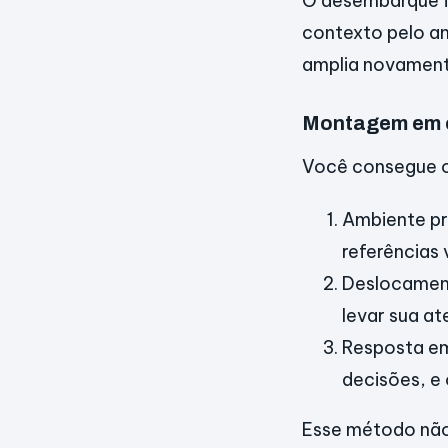
O desembarque f
contexto pelo amb
amplia novament
Montagem em c
Você consegue ob
Ambiente pr
referências 
Deslocament
levar sua at
Resposta em
decisões, e
Esse método não 