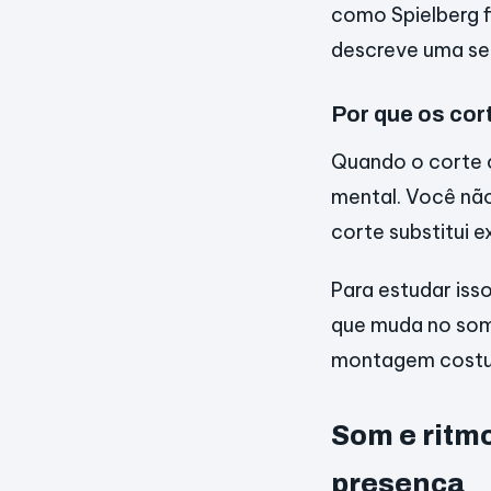
como Spielberg 
descreve uma se
Por que os cor
Quando o corte 
mental. Você não
corte substitui 
Para estudar iss
que muda no som
montagem costum
Som e ritm
presença