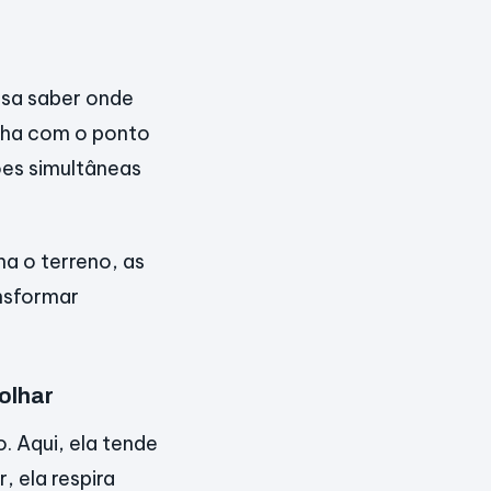
isa saber onde
alha com o ponto
es simultâneas
a o terreno, as
ansformar
olhar
 Aqui, ela tende
, ela respira