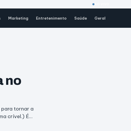
AO VIVO
s
Marketing
Entretenimento
Saúde
Geral
 no
 para tornar a
a crível.) É…