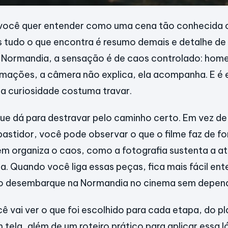
você quer entender como uma cena tão conhecida
s tudo o que encontra é resumo demais e detalhe de
Normandia, a sensação é de caos controlado: hom
mações, a câmera não explica, ela acompanha. E é
a curiosidade costuma travar.
que dá para destravar pelo caminho certo. Em vez de
bastidor, você pode observar o que o filme faz de f
 organiza o caos, como a fotografia sustenta a a
a. Quando você liga essas peças, fica mais fácil e
u o desembarque na Normandia no cinema sem depend
cê vai ver o que foi escolhido para cada etapa, do 
 tela, além de um roteiro prático para aplicar essa l