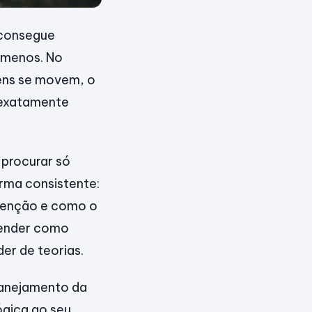
 consegue
 menos. No
ens se movem, o
 exatamente
 procurar só
orma consistente:
tenção e como o
ntender como
er de teorias.
planejamento da
ógica ao seu