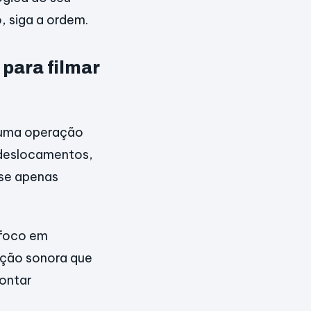
, siga a ordem.
para filmar
 uma operação
 deslocamentos,
sse apenas
: foco em
rução sonora que
montar