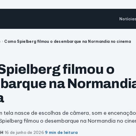
Notícia
o
›
Como Spielberg filmou o desembarque na Normandia no cinema
pielberg filmou o
barque na Normandia
a
m tela nasce de escolhas de câmera, som e encenação
 Spielberg filmou o desembarque na Normandia no cinem
BH
·
16 de junho de 2026
·
9 min de leitura