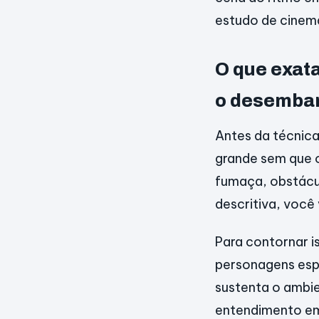
estudo de cinema
O que exata
o desemba
Antes da técnic
grande sem que 
fumaça, obstácu
descritiva, você 
Para contornar i
personagens espe
sustenta o ambie
entendimento em