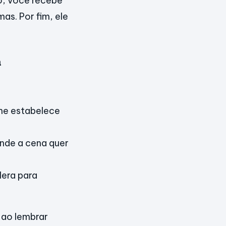
, você recebe
as. Por fim, ele
a
lme estabelece
nde a cena quer
era para
 ao lembrar