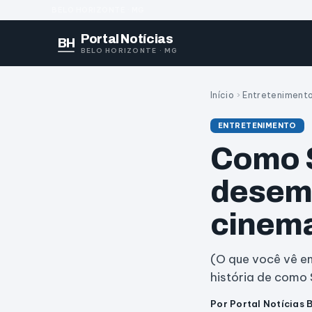
BELO HORIZONTE · MG
Portal Notícias
BH
BELO HORIZONTE · MG
Início
›
Entreteniment
ENTRETENIMENTO
Como S
desem
cinem
(O que você vê e
história de como
Por Portal Notícias 