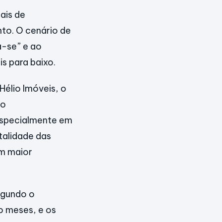
ais de
nto. O cenário de
a-se” e ao
s para baixo.
 Hélio Imóveis, o
no
especialmente em
alidade das
om maior
egundo o
o meses, e os