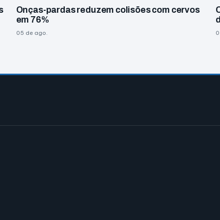
s
Onças-pardas reduzem colisões com cervos
em 76%
05 de ago.
0