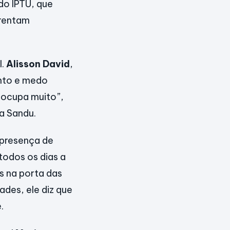
do IPTU, que
frentam
l.
Alisson David
,
ento e medo
reocupa muito”,
a Sandu.
 presença de
todos os dias a
s na porta das
ades, ele diz que
.