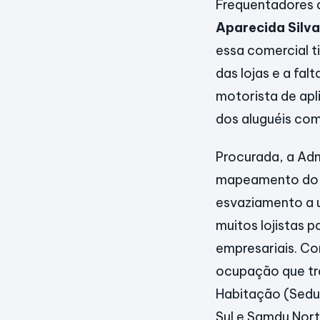
Frequentadores d
Aparecida Silva
essa comercial t
das lojas e a fa
motorista de apl
dos aluguéis com
Procurada, a Adm
mapeamento do nú
esvaziamento a 
muitos lojistas 
empresariais. Co
ocupação que tr
Habitação (Seduh
Sul e Samdu Nort