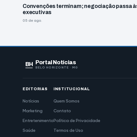
Convenções terminam; negociação passa à
executivas
05 de ago.
Portal Notícias
BH
BELO HORIZONTE · MG
EDITORIAS
INSTITUCIONAL
Notícias
Quem Somos
Marketing
Contato
Entretenimento
Política de Privacidade
Saúde
Termos de Uso