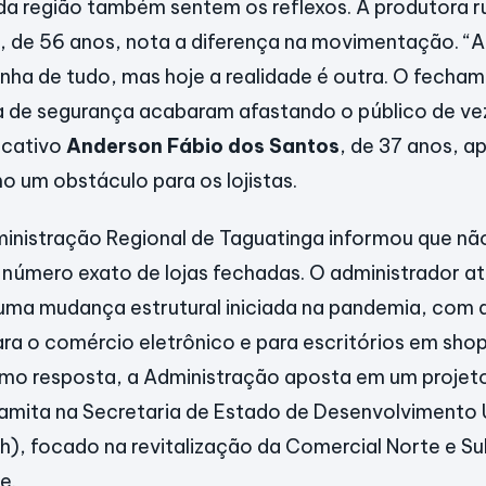
a região também sentem os reflexos. A produtora r
, de 56 anos, nota a diferença na movimentação. “
inha de tudo, mas hoje a realidade é outra. O fech
lta de segurança acabaram afastando o público de vez
icativo
Anderson Fábio dos Santos
, de 37 anos, a
o um obstáculo para os lojistas.
inistração Regional de Taguatinga informou que nã
mero exato de lojas fechadas. O administrador atr
uma mudança estrutural iniciada na pandemia, com 
para o comércio eletrônico e para escritórios em sho
mo resposta, a Administração aposta em um projeto
amita na Secretaria de Estado de Desenvolvimento 
), focado na revitalização da Comercial Norte e Su
e.