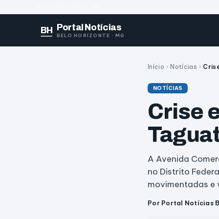
BELO HORIZONTE · MG
Portal Notícias
BH
BELO HORIZONTE · MG
Início
›
Notícias
›
Cris
NOTÍCIAS
Crise 
Taguat
A Avenida Comerc
no Distrito Feder
movimentadas e v
Por Portal Notícias 