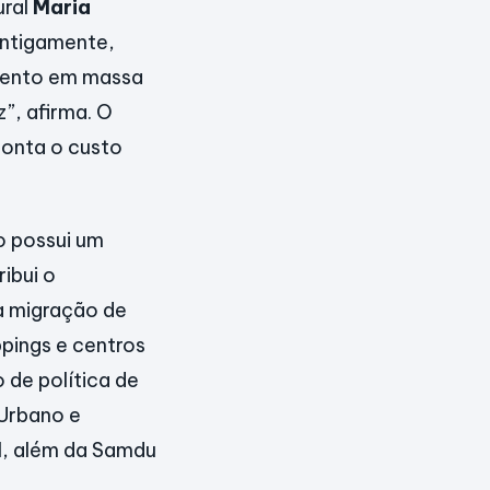
ural
Maria
Antigamente,
amento em massa
”, afirma. O
ponta o custo
o possui um
ibui o
a migração de
ppings e centros
 de política de
Urbano e
l, além da Samdu