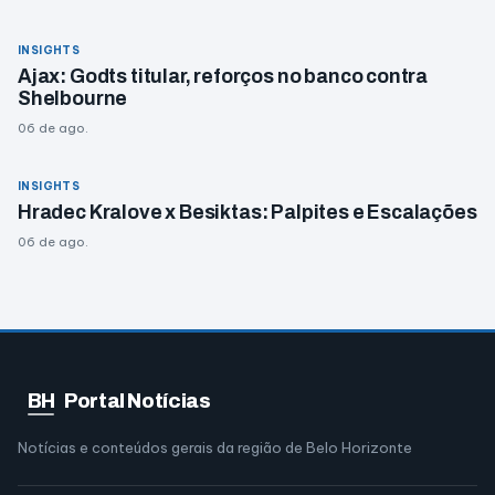
INSIGHTS
Ajax: Godts titular, reforços no banco contra
Shelbourne
06 de ago.
INSIGHTS
Hradec Kralove x Besiktas: Palpites e Escalações
06 de ago.
BH
Portal Notícias
Notícias e conteúdos gerais da região de Belo Horizonte