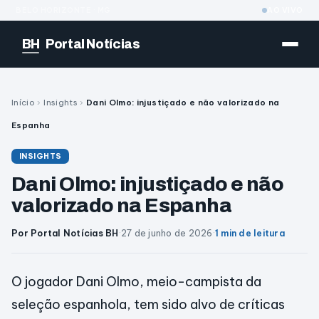
BELO HORIZONTE · MG
AO VIVO
BH
Portal Notícias
Início
›
Insights
›
Dani Olmo: injustiçado e não valorizado na
Espanha
INSIGHTS
Dani Olmo: injustiçado e não
valorizado na Espanha
Por Portal Notícias BH
·
27 de junho de 2026
·
1 min de leitura
O jogador Dani Olmo, meio-campista da
seleção espanhola, tem sido alvo de críticas