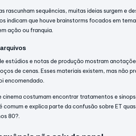
as rascunham sequências, muitas ideias surgem e d
atos indicam que houve brainstorms focados em tem
 em ação ou franquia.
arquivos
de estúdios e notas de produção mostram anotações
boços de cenas. Esses materiais existem, mas não 
foi encomendado.
e cinema costumam encontrar tratamentos e sinops
 é comum e explica parte da confusão sobre ET qua
nos 80?.