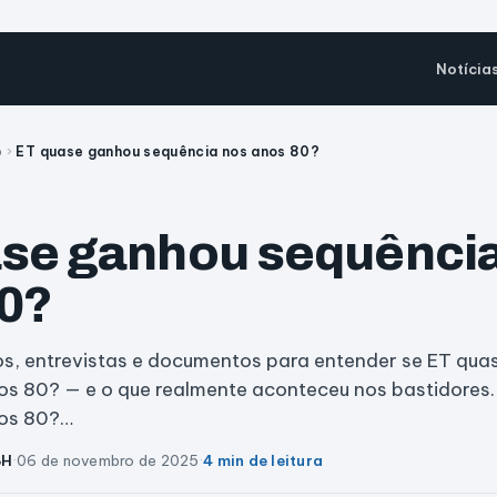
Notícia
o
›
ET quase ganhou sequência nos anos 80?
se ganhou sequênci
0?
os, entrevistas e documentos para entender se ET qu
os 80? — e o que realmente aconteceu nos bastidores
nos 80?…
BH
·
06 de novembro de 2025
·
4 min de leitura