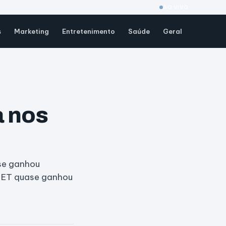
AO VIVO
s
Marketing
Entretenimento
Saúde
Geral
a nos
ase ganhou
. ET quase ganhou