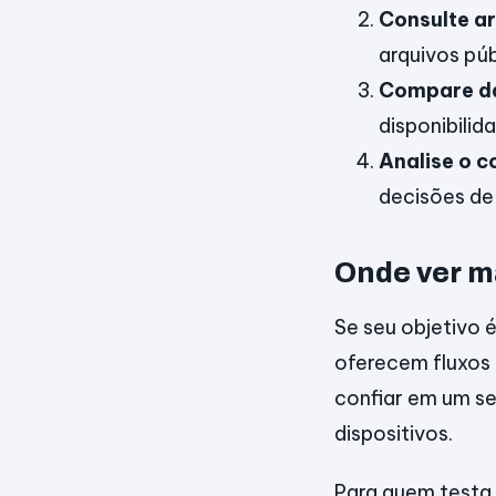
Consulte ar
arquivos púb
Compare d
disponibilid
Analise o c
decisões de
Onde ver ma
Se seu objetivo é
oferecem fluxos 
confiar em um se
dispositivos.
Para quem testa 