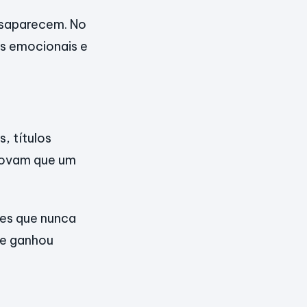
esaparecem. No
as emocionais e
, títulos
provam que um
es que nunca
se ganhou