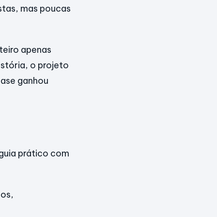
ostas, mas poucas
teiro apenas
stória, o projeto
quase ganhou
 guia prático com
dos,