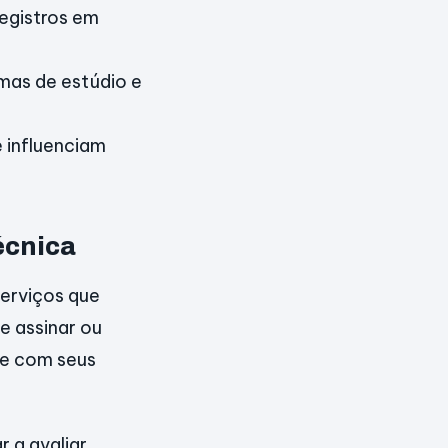
egistros em
as de estúdio e
 influenciam
écnica
serviços que
e assinar ou
de com seus
 a avaliar