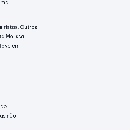
 uma
iristas. Outras
ta Melissa
steve em
ido
sas não