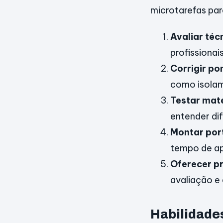
microtarefas para
Avaliar téc
profissionais
Corrigir po
como isolam
Testar mate
entender dif
Montar port
tempo de ap
Oferecer p
avaliação e
Habilidade