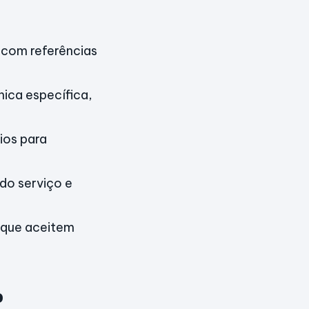
 com referências
nica específica,
lios para
do serviço e
s que aceitem
o