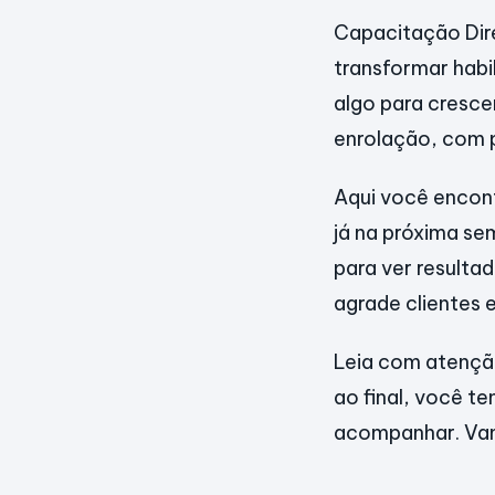
Capacitação Dire
transformar habil
algo para cresce
enrolação, com 
Aqui você encont
já na próxima se
para ver resulta
agrade clientes 
Leia com atenção
ao final, você t
acompanhar. V