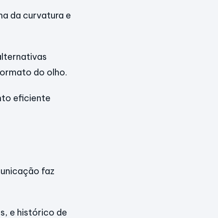
lha da curvatura e
lternativas
formato do olho.
to eficiente
municação faz
s, e histórico de