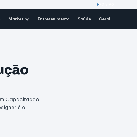
AO VIVO
s
Marketing
Entretenimento
Saúde
Geral
lução
 em Capacitação
signer é o