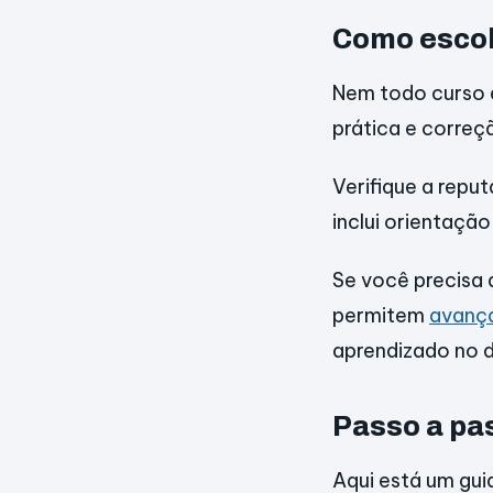
Como escol
Nem todo curso 
prática e correç
Verifique a repu
inclui orientaçã
Se você precisa
permitem
avança
aprendizado no d
Passo a pa
Aqui está um gui