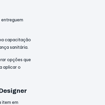
e entreguem
boa capacitação
ança sanitária.
rar opções que
 a aplicar o
 Designer
a item em