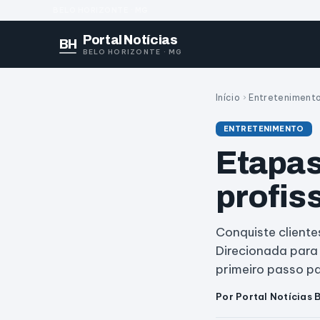
BELO HORIZONTE · MG
Portal Notícias
BH
BELO HORIZONTE · MG
Início
›
Entreteniment
ENTRETENIMENTO
Etapas
profis
Conquiste client
Direcionada para
primeiro passo p
Por Portal Notícias 