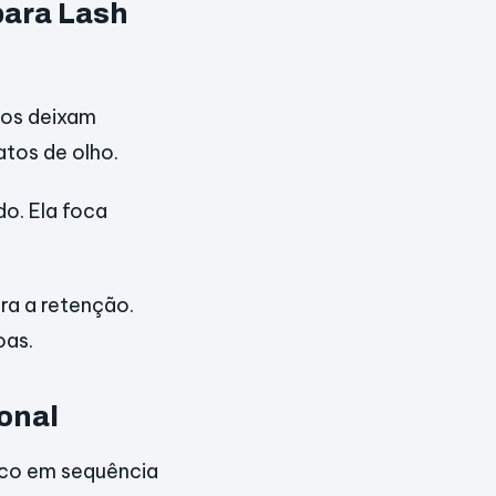
para Lash
cos deixam
atos de olho.
o. Ela foca
ra a retenção.
oas.
onal
tico em sequência