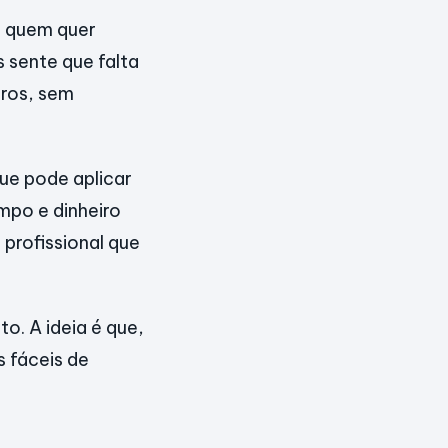
a quem quer
s sente que falta
aros, sem
ue pode aplicar
mpo e dinheiro
 profissional que
. A ideia é que,
s fáceis de