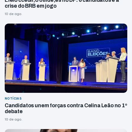
Elei&ccedil;&otilde;es no DF: 6 candidatos e a
crise do BRB em jogo
10 de ago.
NOTÍCIAS
Candidatos unem forças contra Celina Leão no 1º
debate
10 de ago.