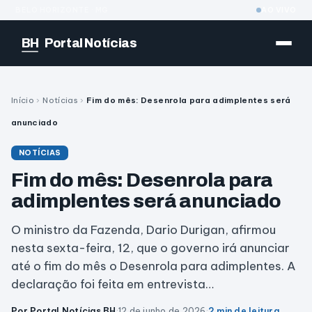
BELO HORIZONTE · MG
AO VIVO
BH
Portal Notícias
Início
›
Notícias
›
Fim do mês: Desenrola para adimplentes será
anunciado
NOTÍCIAS
Fim do mês: Desenrola para
adimplentes será anunciado
O ministro da Fazenda, Dario Durigan, afirmou
nesta sexta-feira, 12, que o governo irá anunciar
até o fim do mês o Desenrola para adimplentes. A
declaração foi feita em entrevista…
Por Portal Notícias BH
·
12 de junho de 2026
·
2 min de leitura