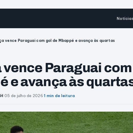
Notícia
ça vence Paraguai com gol de Mbappé e avança às quartas
 vence Paraguai com 
 e avança às quarta
BH
·
05 de julho de 2026
·
1 min de leitura