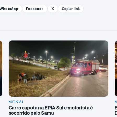
WhatsApp
Facebook
X
Copiar link
NOTÍCIAS
N
Carro capota na EPIA Sul e motorista é
E
socorrido pelo Samu