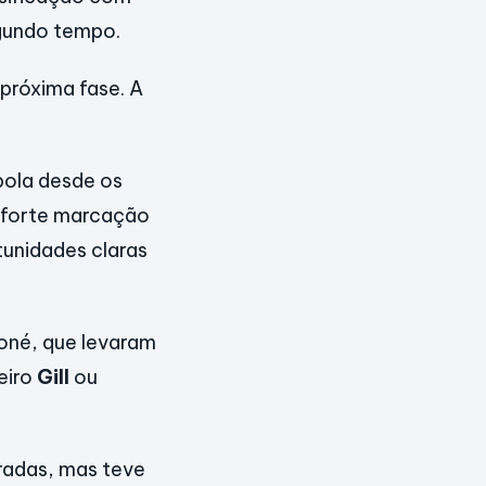
egundo tempo.
próxima fase. A
bola desde os
a forte marcação
tunidades claras
oné, que levaram
eiro
Gill
ou
radas, mas teve