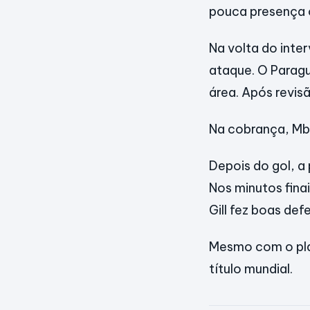
pouca presença o
Na volta do inte
ataque. O Paragu
área. Após revis
Na cobrança, Mb
Depois do gol, a
Nos minutos fina
Gill fez boas def
Mesmo com o plac
título mundial.