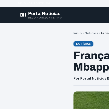
BELO HORIZONTE · MG
Portal Notícias
BH
BELO HORIZONTE · MG
Início
›
Notícias
›
Fran
NOTÍCIAS
França
Mbappé
Por Portal Notícias 