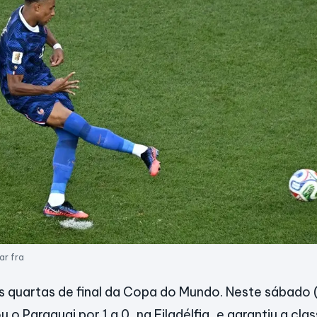
ar fra
s quartas de final da Copa do Mundo. Neste sábado (
 o Paraguai por 1 a 0, na Filadélfia, e garantiu a cl