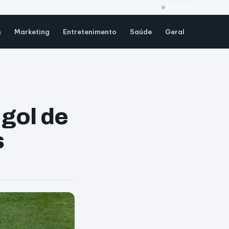
AO VIVO
s
Marketing
Entretenimento
Saúde
Geral
gol de
s