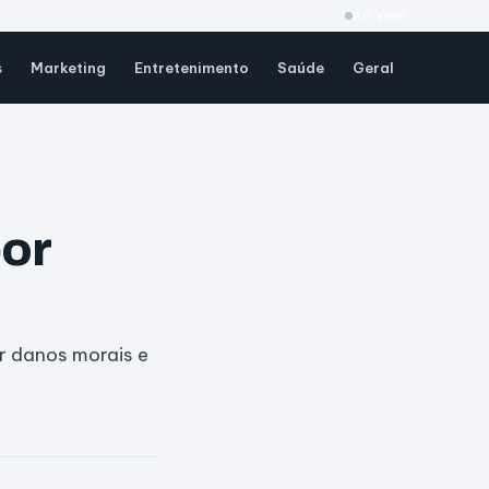
AO VIVO
s
Marketing
Entretenimento
Saúde
Geral
por
r danos morais e