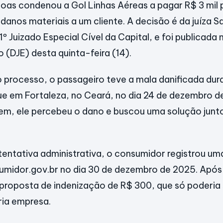
goas condenou a Gol Linhas Aéreas a pagar R$ 3 mil
danos materiais a um cliente. A decisão é da juíza S
º Juizado Especial Cível da Capital, e foi publicada 
o (DJE) desta quinta-feira (14).
 processo, o passageiro teve a mala danificada du
 em Fortaleza, no Ceará, no dia 24 de dezembro d
em, ele percebeu o dano e buscou uma solução junt
entativa administrativa, o consumidor registrou u
midor.gov.br no dia 30 de dezembro de 2025. Após 
proposta de indenização de R$ 300, que só poderia
ria empresa.