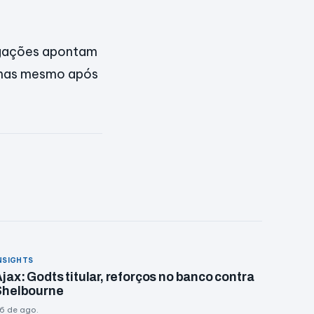
igações apontam
imas mesmo após
NSIGHTS
jax: Godts titular, reforços no banco contra
Shelbourne
6 de ago.