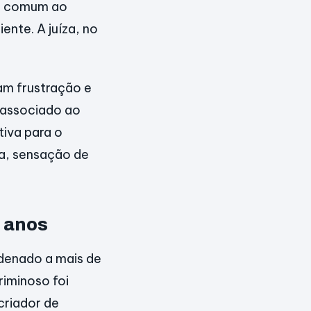
to comum ao
ente. A juíza, no
am frustração e
 associado ao
iva para o
a, sensação de
0 anos
ndenado a mais de
riminoso foi
criador de