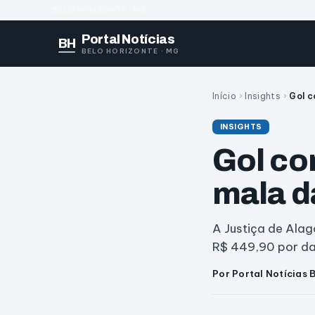
BELO HORIZONTE · MG
Portal Notícias
BH
BELO HORIZONTE · MG
Início
›
Insights
›
Gol c
INSIGHTS
Gol co
mala d
A Justiça de Alag
R$ 449,90 por dan
Por Portal Notícias 