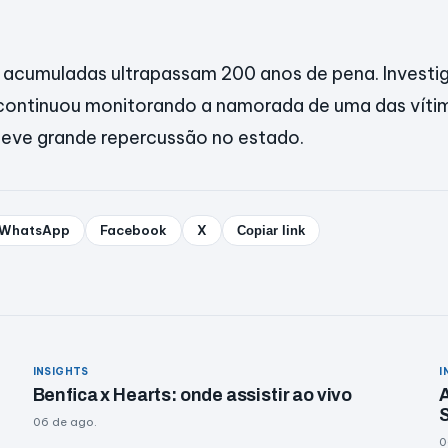
acumuladas ultrapassam 200 anos de pena. Invest
 continuou monitorando a namorada de uma das vít
teve grande repercussão no estado.
WhatsApp
Facebook
X
Copiar link
INSIGHTS
I
Benfica x Hearts: onde assistir ao vivo
A
06 de ago.
0