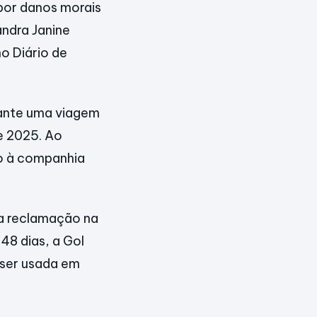
 por danos morais
andra Janine
no Diário de
rante uma viagem
e 2025. Ao
o à companhia
ma reclamação na
48 dias, a Gol
 ser usada em