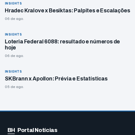
INSIGHTS
Hradec Kralove x Besiktas: Palpites e Escalações
06 de ago.
INSIGHTS
Loteria Federal 6088: resultado e números de
hoje
06 de ago.
INSIGHTS
SK Brann x Apollon: Prévia e Estatísticas
05 de ago.
BH
Portal Notícias