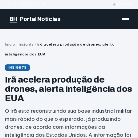
BELO HORIZONTE · MG
AO VIVO
BH
Portal Notícias
Início
›
Insights
›
Irã acelera produção de drones, alerta
inteligência dos EUA
INSIGHTS
Irã acelera produção de
drones, alerta inteligência dos
EUA
O Irã está reconstruindo sua base industrial militar
mais rápido do que o esperado, já produzindo
drones, de acordo com informações da
inteligência dos Estados Unidos. A informação foi