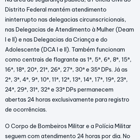
Distrito Federal mantém atendimento
ininterrupto nas delegacias circunscricionais,
nas Delegacias de Atendimento à Mulher (Deam
I e II) e nas Delegacias da Criança e do
Adolescente (DCA I e II). Também funcionam
como centrais de flagrante as 1ª, 5ª, 6ª, 8ª, 15ª,
16ª, 18ª, 20ª, 21ª, 26ª, 27ª, 30ª e 35ª DPs. Já as
2ª, 3ª, 4ª, 9ª, 10ª, 11ª, 12ª, 13ª, 14ª, 17ª, 19ª, 23ª,
24ª, 29ª, 31ª, 32ª e 33ª DPs permanecem
abertas 24 horas exclusivamente para registro
de ocorrências.
O Corpo de Bombeiros Militar e a Polícia Militar
seguem com atendimento 24 horas por dia. No