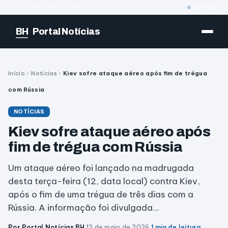
BELO HORIZONTE · MG
AO VIVO
BH
Portal Notícias
Início
›
Notícias
›
Kiev sofre ataque aéreo após fim de trégua
com Rússia
NOTÍCIAS
Kiev sofre ataque aéreo após
fim de trégua com Rússia
Um ataque aéreo foi lançado na madrugada
desta terça-feira (12, data local) contra Kiev,
após o fim de uma trégua de três dias com a
Rússia. A informação foi divulgada…
Por Portal Notícias BH
·
12 de maio de 2026
·
1 min de leitura