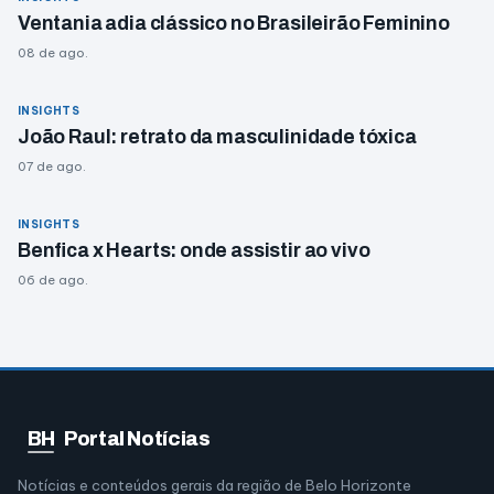
Ventania adia clássico no Brasileirão Feminino
08 de ago.
INSIGHTS
João Raul: retrato da masculinidade tóxica
07 de ago.
INSIGHTS
Benfica x Hearts: onde assistir ao vivo
06 de ago.
BH
Portal Notícias
Notícias e conteúdos gerais da região de Belo Horizonte