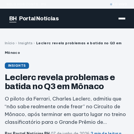
BELO HORIZONTE · MG
AO VIVO
BH
Portal Notícias
Início
›
Insights
›
Leclerc revela problemas e batida no Q3 em
Mônaco
INSIGHTS
Leclerc revela problemas e
batida no Q3 em Mônaco
O piloto da Ferrari, Charles Leclerc, admitiu que
“não sabe realmente onde frear” no Circuito de
Mônaco, após terminar em quarto lugar no treino
classificatório para o Grande Prêmio de…
Por Portal Notícias BH
·
07 de junho de 2026
·
2 min de leitura