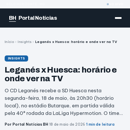
BELO HORIZONTE · MG
AO VIVO
BH
Portal Notícias
Início
›
Insights
›
Leganés x Huesca: horário e onde ver na TV
INSIGHTS
Leganés x Huesca: horário e
onde ver na TV
O CD Leganés recebe a SD Huesca nesta
segunda-feira, 18 de maio, às 20h30 (horário
local), no estádio Butarque, em partida válida
pela 40ª rodada da LaLiga Hypermotion. O time…
Por Portal Notícias BH
·
18 de maio de 2026
·
1 min de leitura