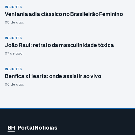
INSIGHTS
Ventania adia clássico no Brasileirão Feminino
08 de ago.
INSIGHTS
João Raul: retrato da masculinidade tóxica
07 de ago.
INSIGHTS
Benfica x Hearts: onde assistir ao vivo
06 de ago.
BH
Portal Notícias