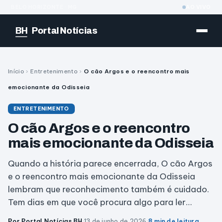
BELO HORIZONTE · MG
AO VIVO
BH
Portal Notícias
Início
›
Entretenimento
›
O cão Argos e o reencontro mais
emocionante da Odisseia
ENTRETENIMENTO
O cão Argos e o reencontro
mais emocionante da Odisseia
Quando a história parece encerrada, O cão Argos
e o reencontro mais emocionante da Odisseia
lembram que reconhecimento também é cuidado.
Tem dias em que você procura algo para ler…
Por Portal Notícias BH
·
13 de junho de 2026
·
8 min de leitura