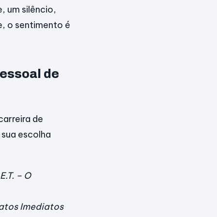
, um silêncio,
, o sentimento é
pessoal de
carreira de
r sua escolha
E.T. – O
atos Imediatos