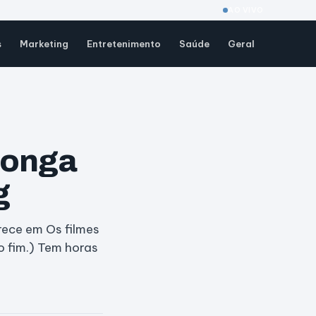
AO VIVO
s
Marketing
Entretenimento
Saúde
Geral
longa
g
rece em Os filmes
o fim.) Tem horas