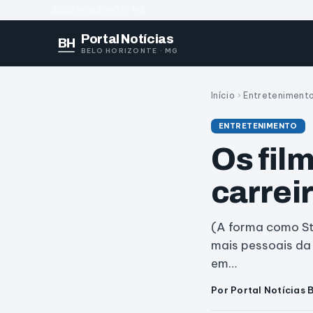
BELO HORIZONTE · MG
Portal Notícias
BH
BELO HORIZONTE · MG
Início
›
Entreteniment
ENTRETENIMENTO
Os fil
carrei
(A forma como Ste
mais pessoais da 
em…
Por Portal Notícias 