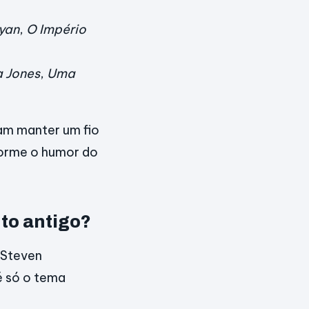
yan
,
O Império
a Jones
,
Uma
am manter um fio
forme o humor do
to antigo?
 Steven
é só o tema