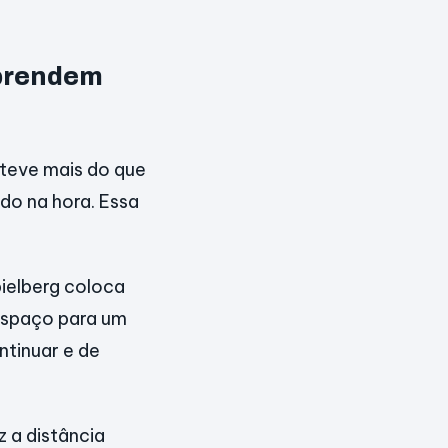
 prendem
 teve mais do que
do na hora. Essa
pielberg coloca
espaço para um
ntinuar e de
z a distância