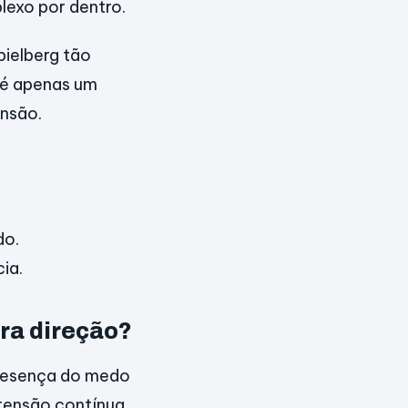
plexo por dentro.
pielberg tão
o é apenas um
ensão.
do.
ia.
ra direção?
presença do medo
 tensão contínua