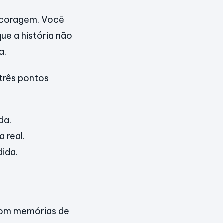
e coragem. Você
ue a história não
a.
 três pontos
da.
 real.
ida.
om memórias de