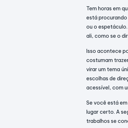
Tem horas em que
está procurando
ou o espetáculo.
ali, como se o d
Isso acontece po
costumam trazer
virar um tema ún
escolhas de dire
acessível, com u
Se você está em
lugar certo. A s
trabalhos se co