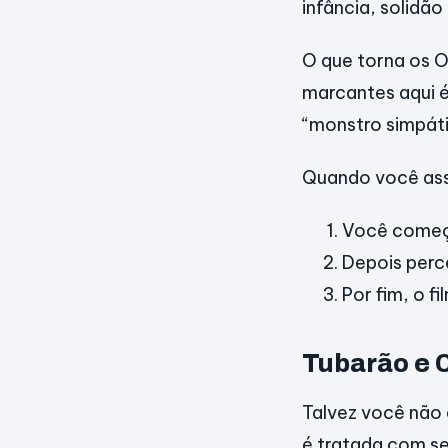
infância, solidã
O que torna os O
marcantes aqui é
“monstro simpáti
Quando você ass
Você começ
Depois perc
Por fim, o f
Tubarão e 
Talvez você não 
é tratada com se