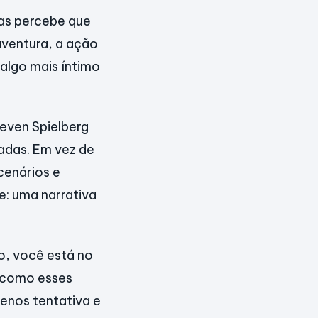
mas percebe que
aventura, a ação
 algo mais íntimo
teven Spielberg
adas. Em vez de
cenários e
e: uma narrativa
o, você está no
o como esses
enos tentativa e