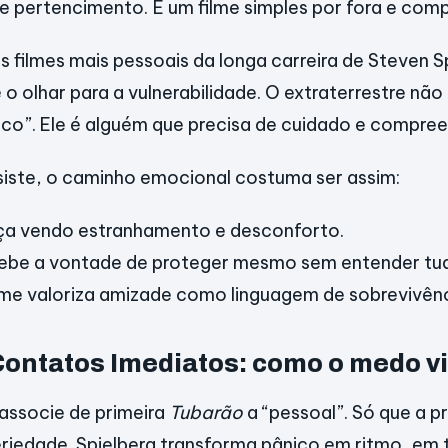
o e pertencimento. É um filme simples por fora e com
s filmes mais pessoais da longa carreira de Steven S
 o olhar para a vulnerabilidade. O extraterrestre nã
co”. Ele é alguém que precisa de cuidado e compre
iste, o caminho emocional costuma ser assim:
a vendo estranhamento e desconforto.
ebe a vontade de proteger mesmo sem entender tu
ilme valoriza amizade como linguagem de sobrevivênc
Contatos Imediatos: como o medo vi
associe de primeira
Tubarão
a “pessoal”. Só que a 
riedade. Spielberg transforma pânico em ritmo, em