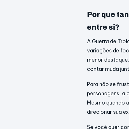
Por que tan
entre si?
A Guerra de Troi
variações de fo
menor destaque. 
contar muda junt
Para não se frust
personagens, a co
Mesmo quando a 
direcionar sua e
Se você quer com