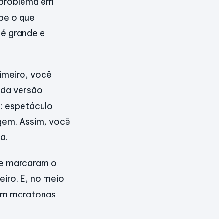
o problema em
abe o que
 é grande e
rimeiro, você
ada versão
e: espetáculo
gem. Assim, você
a.
que marcaram o
iro. E, no meio
 em maratonas