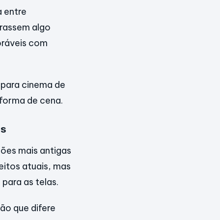
 entre
urassem algo
oráveis com
 para cinema de
 forma de cena.
as
sões mais antigas
itos atuais, mas
para as telas.
ão que difere