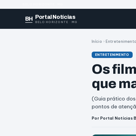
BELO HORIZONTE · MG
Portal Notícias
BH
BELO HORIZONTE · MG
Início
›
Entreteniment
ENTRETENIMENTO
Os fil
que ma
(Guia prático dos
pontos de atençã
Por Portal Notícias 