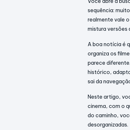
Você abre a bus
sequência: muito
realmente vale o
mistura versões 
A boa notícia é 
organiza os film
parece diferente
histórico, adapt
sai da navegação
Neste artigo, vo
cinema, com o qu
do caminho, você
desorganizadas.