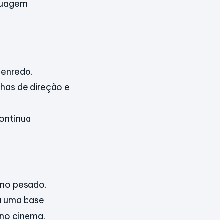
nguagem
 enredo.
has de direção e
ontinua
ino pesado.
a uma base
 no cinema.