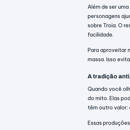
Além de ser uma 
personagens ajud
sobre Troia. O r
facilidade.
Para aproveitar 
massa. Isso evit
A tradição ant
Quando você olha
do mito. Elas po
têm outro valor:
Essas produções