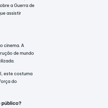
sobre a Guerra de
e assistir
do cinema. A
trução de mundo
lizada.
al, este costuma
 força do
 público?