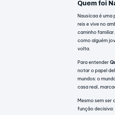
Quem foi N
Nausícaa é uma 
reis e vive no a
caminho familiar
como alguém jove
volta.
Para entender
Qu
notar o papel de
mundos: o mundo 
casa real, marca
Mesmo sem ser a 
função decisiva: