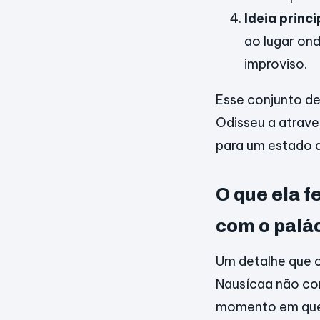
Ideia princi
ao lugar on
improviso.
Esse conjunto d
Odisseu a atrave
para um estado d
O que ela f
com o palá
Um detalhe que c
Nausícaa não co
momento em que 