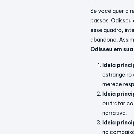
Se você quer a r
passos. Odisseu 
esse quadro, int
abandono. Assim 
Odisseu em sua
Ideia princi
estrangeiro
merece resp
Ideia princi
ou tratar c
narrativa.
Ideia princi
na compaixã