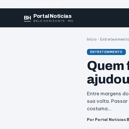
BELO HORIZONTE · MG
Portal Notícias
BH
BELO HORIZONTE · MG
Início
›
Entreteniment
ENTRETENIMENTO
Quem f
ajudou
Entre margens do
sua volta. Passar
costuma…
Por Portal Notícias 