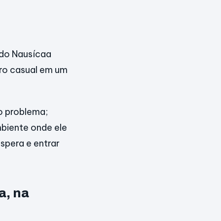
ndo Nausícaa
ro casual em um
o problema;
mbiente onde ele
espera e entrar
a, na