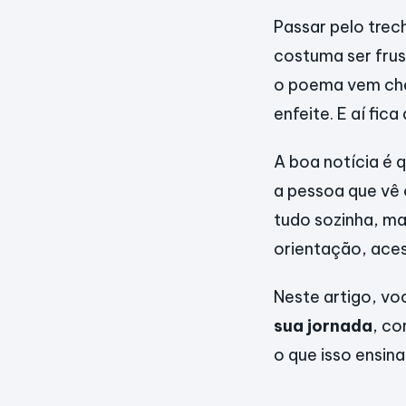
Passar pelo trec
costuma ser frus
o poema vem chei
enfeite. E aí fic
A boa notícia é
a pessoa que vê 
tudo sozinha, ma
orientação, aces
Neste artigo, vo
sua jornada
, c
o que isso ensin