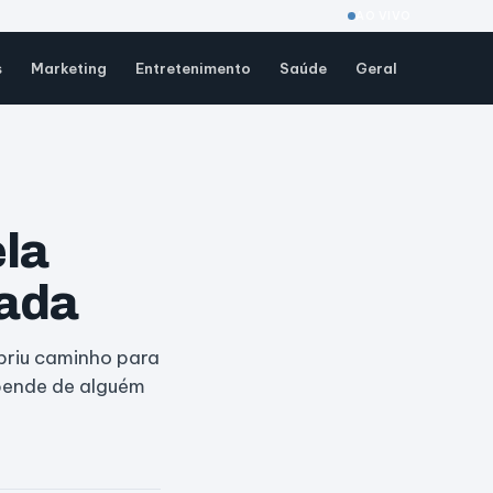
AO VIVO
s
Marketing
Entretenimento
Saúde
Geral
la
nada
briu caminho para
epende de alguém