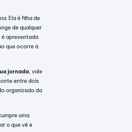
eia
. Ela é filha de
longe de qualquer
a é apresentada
ao que ocorre à
sua jornada
, vale
ponte entre dois
do organizado da
a cumpre uma
ar o que vê e