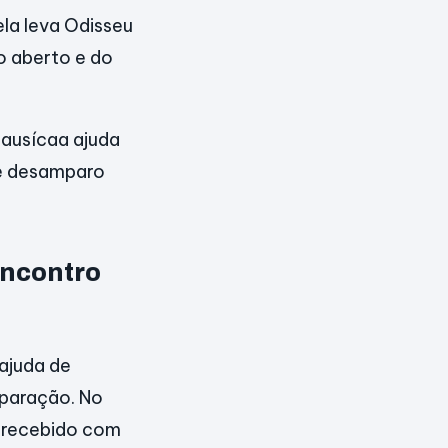
la leva Odisseu
o aberto e do
Nausícaa ajuda
 de desamparo
encontro
 ajuda de
paração. No
 recebido com