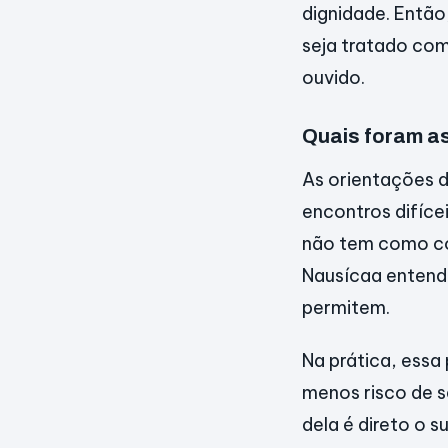
dignidade. Então
seja tratado co
ouvido.
Quais foram a
As orientações 
encontros difíce
não tem como co
Nausícaa entende
permitem.
Na prática, essa
menos risco de s
dela é direto o 