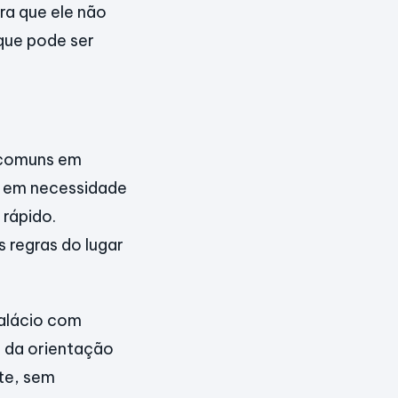
ra que ele não
que pode ser
 comuns em
a em necessidade
rápido.
s regras do lugar
palácio com
m da orientação
nte, sem