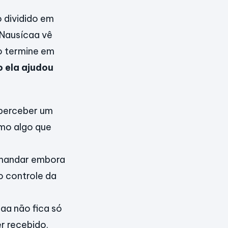
 dividido em
 Nausícaa vê
ão termine em
 ela ajudou
 perceber um
omo algo que
e mandar embora
o controle da
aa não fica só
r recebido.