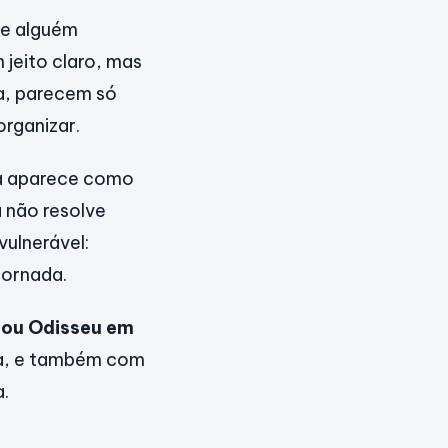
de alguém
 jeito claro, mas
a, parecem só
organizar.
aa aparece como
 não resolve
vulnerável:
jornada.
dou Odisseu em
la, e também com
a.