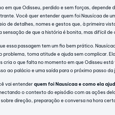
ho em que Odisseu, perdido e sem forças, depende 
trante. Você quer entender quem foi Nausícaa de um
o de detalhes, nomes e gestos que, à primeira vist
a a sensação de que a história é bonita, mas difícil de 
 que essa passagem tem um fio bem prático. Nausíc
o problema, toma atitude e ajuda sem complicar. Ela
s cria o que falta no momento em que Odisseu está 
so ao palácio e uma saída para o próximo passo da 
cê vai entender
quem foi Nausícaa e como ela aju
onectando o contexto do episódio com as ações de
a sobre direção, preparação e conversa na hora cert