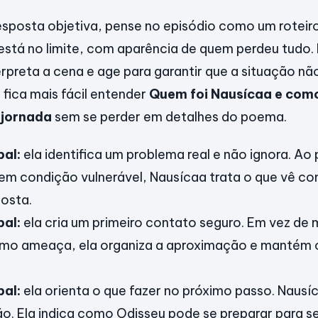
esposta objetiva, pense no episódio como um roteiro
está no limite, com aparência de quem perdeu tudo.
erpreta a cena e age para garantir que a situação n
fica mais fácil entender
Quem foi Nausícaa e como
 jornada
sem se perder em detalhes do poema.
pal:
ela identifica um problema real e não ignora. Ao
 em condição vulnerável, Nausícaa trata o que vê c
osta.
pal:
ela cria um primeiro contato seguro. Em vez d
omo ameaça, ela organiza a aproximação e mantém 
pal:
ela orienta o que fazer no próximo passo. Nausíc
o. Ela indica como Odisseu pode se preparar para se