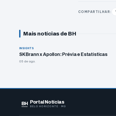
COMPARTILHAR:
Mais notícias de BH
INSIGHTS
SK Brann x Apollon: Prévia e Estatísticas
05 de ago.
Portal Notícias
BH
BELO HORIZONTE · MG