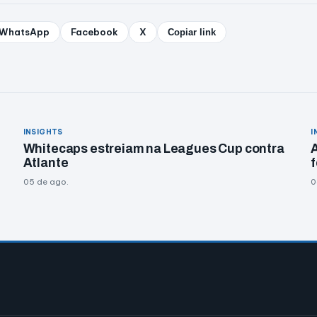
WhatsApp
Facebook
X
Copiar link
INSIGHTS
I
Whitecaps estreiam na Leagues Cup contra
A
Atlante
f
05 de ago.
0