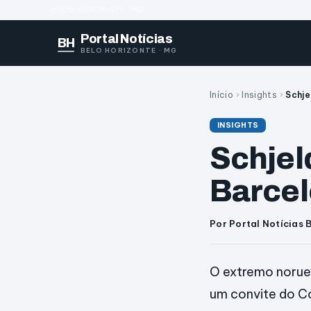
BELO HORIZONTE · MG
Portal Notícias
BH
BELO HORIZONTE · MG
Início
›
Insights
›
Schje
INSIGHTS
Schjel
Barcel
Por Portal Notícias 
O extremo norueg
um convite do Co