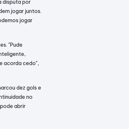
a disputa por
dem jogar juntos.
podemos jogar
es. "Pude
nteligente,
 e acorda cedo",
arcou dez gols e
ntinuidade no
 pode abrir