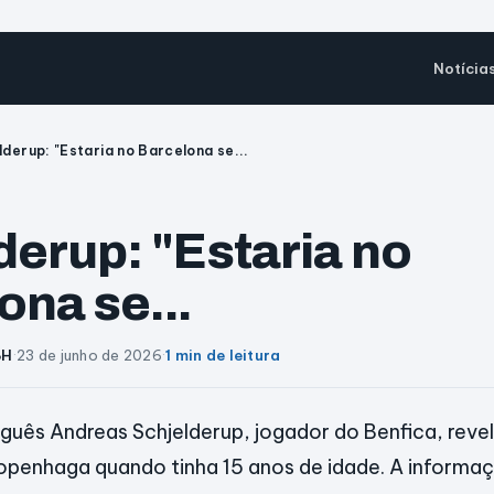
Notícia
lderup: "Estaria no Barcelona se...
derup: "Estaria no
ona se...
BH
·
23 de junho de 2026
·
1 min de leitura
uês Andreas Schjelderup, jogador do Benfica, reve
penhaga quando tinha 15 anos de idade. A informaç