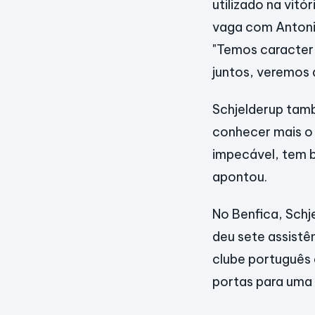
utilizado na vitó
vaga com Antonio
"Temos caracterí
juntos, veremos 
Schjelderup tamb
conhecer mais o 
impecável, tem b
apontou.
No Benfica, Schj
deu sete assist
clube português 
portas para uma 