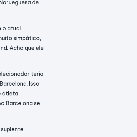
 Norueguesa de
 o atual
muito simpático,
and. Acho que ele
elecionador teria
Barcelona. Isso
 atleta
no Barcelona se
 suplente