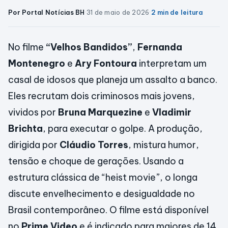
Por Portal Notícias BH
·
31 de maio de 2026
·
2 min de leitura
No filme
“Velhos Bandidos”
,
Fernanda
Montenegro
e
Ary Fontoura
interpretam um
casal de idosos que planeja um assalto a banco.
Eles recrutam dois criminosos mais jovens,
vividos por
Bruna Marquezine
e
Vladimir
Brichta
, para executar o golpe. A produção,
dirigida por
Cláudio Torres
, mistura humor,
tensão e choque de gerações. Usando a
estrutura clássica de “heist movie”, o longa
discute envelhecimento e desigualdade no
Brasil contemporâneo. O filme está disponível
no
Prime Video
e é indicado para maiores de 14