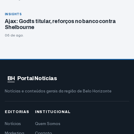
INSIGHTS
Ajax: Godts titular, reforços no banco contra
Shelbourne
06 de ago.
BH
Portal Notícias
Notícias e conteúdos gerais da região de Belo Horizonte
EDITORIAS
INSTITUCIONAL
Notícias
Quem Somos
Marketing
Contato