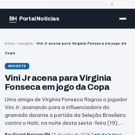
BELO HORIZONTE · MG
AO VIVO
BH
Portal Notícias
Início
›
Insights
›
Vini Jr acena para Virginia Fonseca em jogo da
Copa
INSIGHTS
Vini Jr acena para Virginia
Fonseca em jogo da Copa
Uma amiga de Virginia Fonseca flagrou o jogador
Vini Jr. acenando para a influenciadora do
gramado durante a partida da Seleção Brasileira
contra o Haiti, na noite desta sexta-feira (19),…
Por Portal Notícias BH
·
20 de junho de 2026
·
1 min de leitura