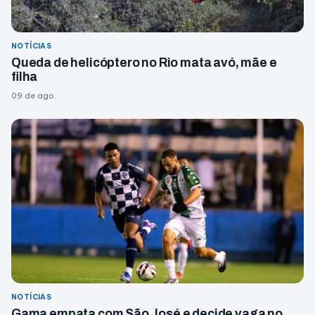
NOTÍCIAS
Queda de helicóptero no Rio mata avó, mãe e
filha
09 de ago.
NOTÍCIAS
Gama empata com São José e decide vaga no