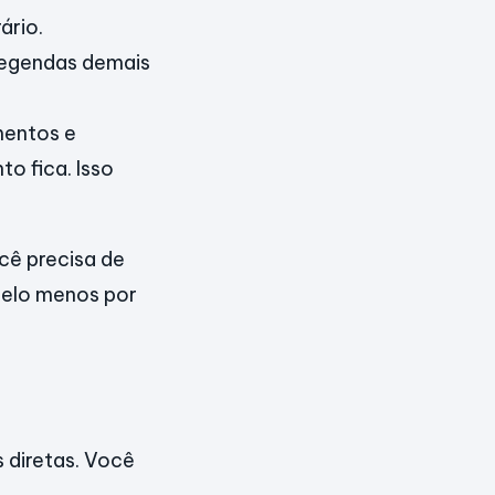
ário.
legendas demais
mentos e
o fica. Isso
cê precisa de
pelo menos por
 diretas. Você