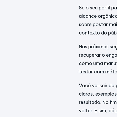
Se o seu perfil p
alcance orgânico
sobre postar mai
contexto do públ
Nas próximas se
recuperar o eng
como uma manuten
testar com méto
Você vai sair da
claros, exemplos 
resultado. No fim
voltar. E sim, d