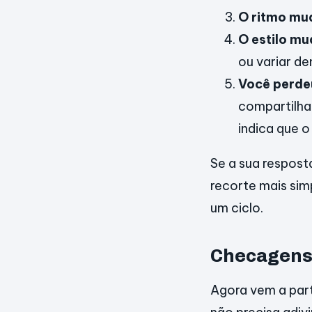
O ritmo mu
O estilo m
ou variar de
Você perde
compartilham
indica que o
Se a sua respost
recorte mais sim
um ciclo.
Checagens 
Agora vem a part