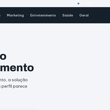
AO VIVO
s
Marketing
Entretenimento
Saúde
Geral
mo
jamento
to, a solução
 perfil parece