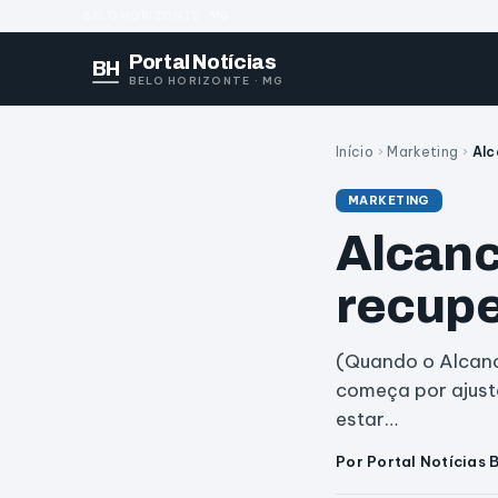
BELO HORIZONTE · MG
Portal Notícias
BH
BELO HORIZONTE · MG
Início
›
Marketing
›
Alc
MARKETING
Alcanc
recupe
(Quando o Alcanc
começa por ajuste
estar…
Por Portal Notícias 