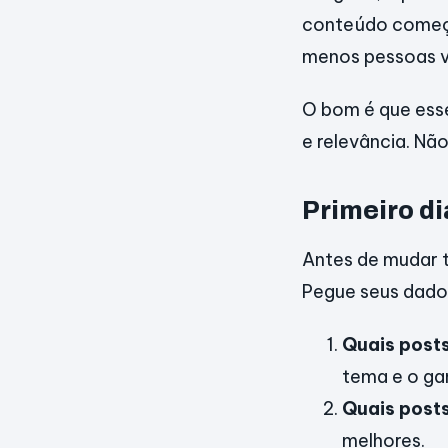
conteúdo começa a
menos pessoas v
O bom é que esse
e relevância. Não
Primeiro d
Antes de mudar t
Pegue seus dados
Quais post
tema e o ga
Quais posts
melhores.