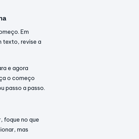
nha
 começo. Em
 texto, revise a
ra e agora
Faça o começo
ou passo a passo.
, foque no que
ionar, mas