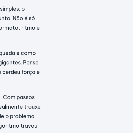
simples: o
unto. Não é só
formato, ritmo e
a queda e como
igantes. Pense
 perdeu força e
as. Com passos
 realmente trouxe
 de o problema
goritmo travou.