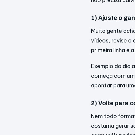
não precisa adivi
1) Ajuste o ga
Muita gente ach
vídeos, revise o
primeira linha e a 
Exemplo do dia 
começa com uma 
apontar para uma
2) Volte para 
Nem todo formato
costuma gerar s