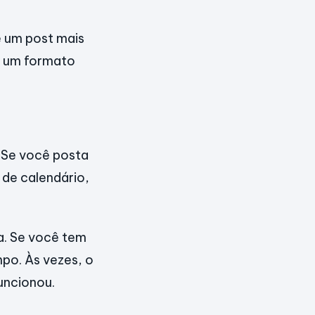
e um post mais
e um formato
. Se você posta
 de calendário,
a. Se você tem
po. Às vezes, o
uncionou.