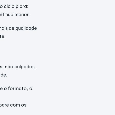
o ciclo piora:
ntinua menor.
nais de qualidade
te.
s, não culpados.
ade.
he o formato, o
mpare com os