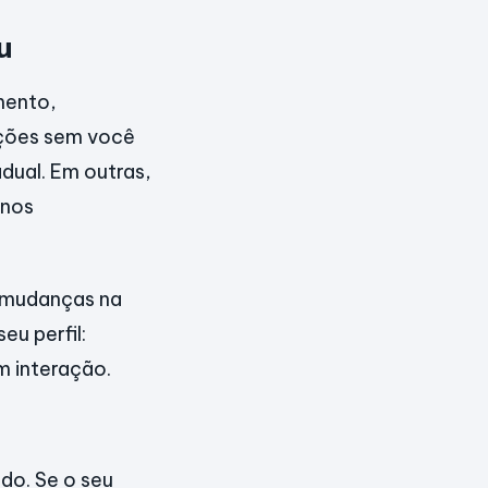
u
mento,
ações sem você
dual. Em outras,
enos
o mudanças na
u perfil:
m interação.
do. Se o seu