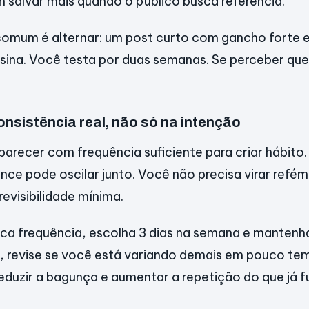
 salvar mais quando o público busca referência.
comum é alternar: um post curto com gancho forte 
sina. Você testa por duas semanas. Se perceber qu
onsistência real, não só na intenção
parecer com frequência suficiente para criar hábito
nce pode oscilar junto. Você não precisa virar refém
evisibilidade mínima.
ca frequência, escolha 3 dias na semana e mantenh
, revise se você está variando demais em pouco tem
reduzir a bagunça e aumentar a repetição do que já f