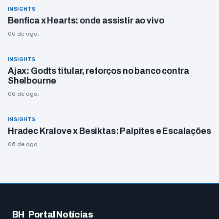
INSIGHTS
Benfica x Hearts: onde assistir ao vivo
06 de ago.
INSIGHTS
Ajax: Godts titular, reforços no banco contra
Shelbourne
06 de ago.
INSIGHTS
Hradec Kralove x Besiktas: Palpites e Escalações
06 de ago.
BH
Portal Notícias