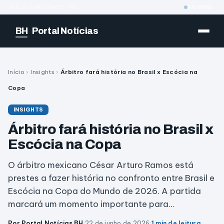
BELO HORIZONTE · MG
AO VIVO
BH
Portal Notícias
Início
›
Insights
›
Árbitro fará história no Brasil x Escócia na
Copa
INSIGHTS
Árbitro fará história no Brasil x
Escócia na Copa
O árbitro mexicano César Arturo Ramos está
prestes a fazer história no confronto entre Brasil e
Escócia na Copa do Mundo de 2026. A partida
marcará um momento importante para…
Por Portal Notícias BH
·
22 de junho de 2026
·
1 min de leitura