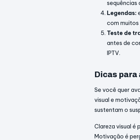
sequências o
Legendas:
e
com muitos e
Teste de tr
antes de co
IPTV.
Dicas para
Se você quer ava
visual e motiva
sustentam o sus
Clareza visual é
Motivação é per