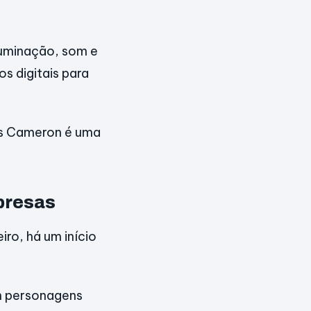
luminação, som e
s digitais para
es Cameron é uma
presas
iro, há um início
em personagens