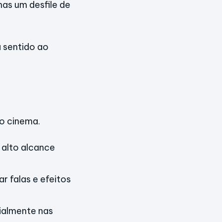
nas um desfile de
á sentido ao
no cinema.
 alto alcance
r falas e efeitos
cialmente nas