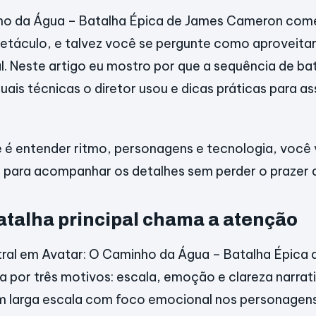
ho da Água – Batalha Épica de James Cameron co
etáculo, e talvez você se pergunte como aproveita
al. Neste artigo eu mostro por que a sequência de b
ais técnicas o diretor usou e dicas práticas para as
e é entender ritmo, personagens e tecnologia, você 
 para acompanhar os detalhes sem perder o prazer 
atalha principal chama a atenção
tral em Avatar: O Caminho da Água – Batalha Épica
 por três motivos: escala, emoção e clareza narrat
 larga escala com foco emocional nos personagens