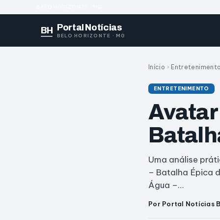
BELO HORIZONTE · MG
Portal Notícias
BH
BELO HORIZONTE · MG
Início
›
Entreteniment
ENTRETENIMENTO
Avatar
Batalh
Uma análise prát
– Batalha Épica 
Água –…
Por Portal Notícias 