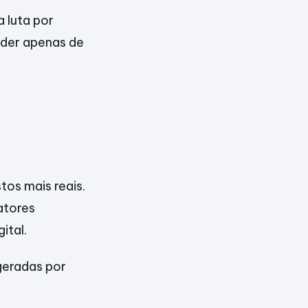
a luta por
nder apenas de
os mais reais.
atores
ital.
geradas por