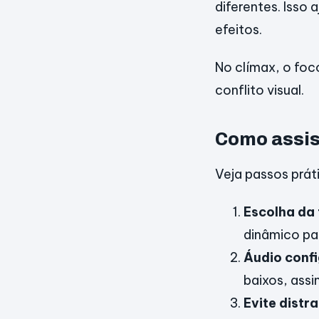
diferentes. Isso 
efeitos.
No clímax, o foc
conflito visual.
Como assis
Veja passos prát
Escolha da 
dinâmico par
Áudio conf
baixos, assi
Evite distr