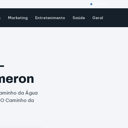
AO VIVO
s
Marketing
Entretenimento
Saúde
Geral
–
ameron
 Caminho da Água
: O Caminho da