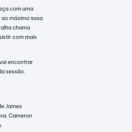
meça com uma
r ao máximo essa
atalha chama
sistir com mais
vai encontrar
da sessão.
 de James
iva. Cameron
.