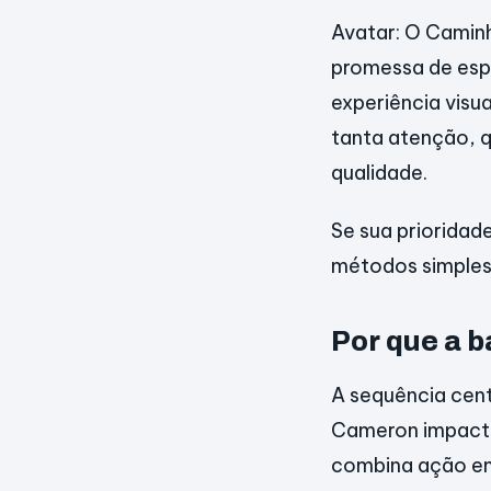
Avatar: O Camin
promessa de esp
experiência visu
tanta atenção, qu
qualidade.
Se sua prioridad
métodos simples
Por que a b
A sequência cen
Cameron impacta
combina ação em