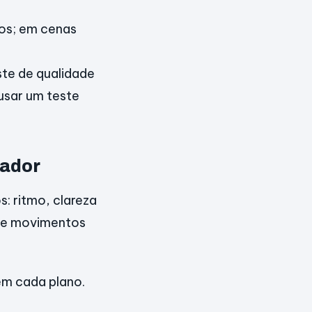
.
gos; em cenas
ste de qualidade
usar um teste
mador
s: ritmo, clareza
s e movimentos
em cada plano.