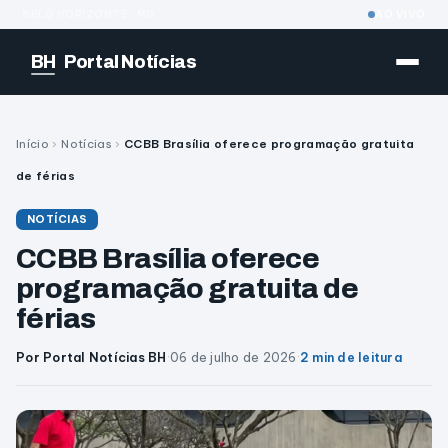
BELO HORIZONTE · MG
AO VIVO
BH
Portal Notícias
Início
›
Notícias
›
CCBB Brasília oferece programação gratuita
de férias
NOTÍCIAS
CCBB Brasília oferece
programação gratuita de
férias
Por Portal Notícias BH
·
06 de julho de 2026
·
2 min de leitura