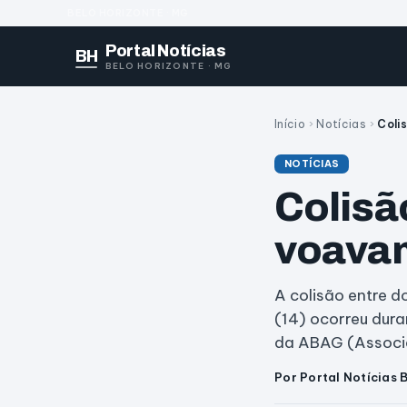
BELO HORIZONTE · MG
Portal Notícias
BH
BELO HORIZONTE · MG
Início
›
Notícias
›
Coli
NOTÍCIAS
Colisã
voavam
A colisão entre d
(14) ocorreu dura
da ABAG (Assoc
Por Portal Notícias 