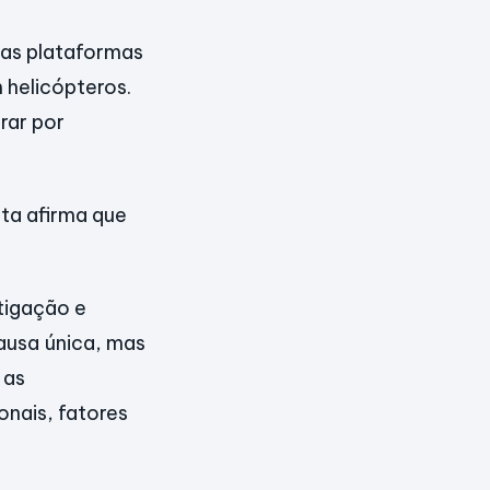
nas plataformas
 helicópteros.
rar por
sta afirma que
tigação e
ausa única, mas
 as
nais, fatores