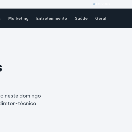
AO VIVO
s
Marketing
Entretenimento
Saúde
Geral
s
iro neste domingo
diretor-técnico