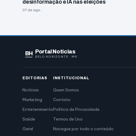
desinformação e IA nas eleições
07 de ago.
Portal Notícias
BH
BELO HORIZONTE · MG
EDITORIAS
INSTITUCIONAL
Notícias
Quem Somos
Marketing
Contato
Entretenimento
Política de Privacidade
Saúde
Termos de Uso
Geral
Navegue por todo o conteúdo