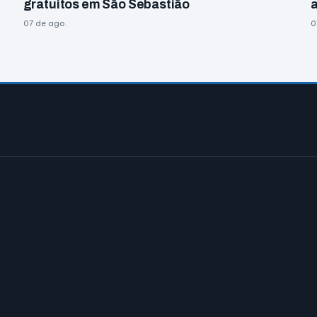
gratuitos em São Sebastião
07 de ago.
0