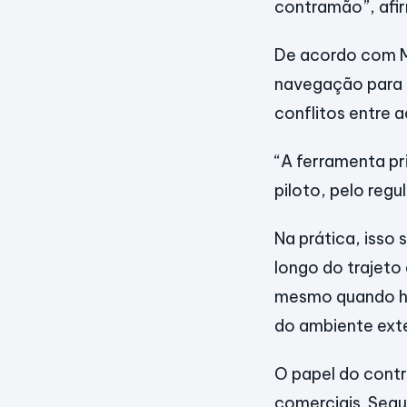
contramão”, afir
De acordo com Ma
navegação para s
conflitos entre a
“A ferramenta pr
piloto, pelo reg
Na prática, isso 
longo do trajeto
mesmo quando há
do ambiente exte
O papel do contr
comerciais. Seg