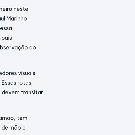
neiro neste
ul Marinho,
Nessa
ipais
observação do
edores visuais
 Essas rotas
s devem transitar
ramão, tem
o de mão e