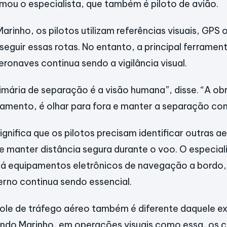
mou o especialista, que também é piloto de avião.
rinho, os pilotos utilizam referências visuais, GPS o
eguir essas rotas. No entanto, a principal ferrament
eronaves continua sendo a vigilância visual.
imária de separação é a visão humana”, disse. “A o
ulamento, é olhar para fora e manter a separação co
significa que os pilotos precisam identificar outras 
 e manter distância segura durante o voo. O especial
 equipamentos eletrônicos de navegação a bordo,
rno continua sendo essencial.
ole de tráfego aéreo também é diferente daquele e
undo Marinho, em operações visuais como essa, os 