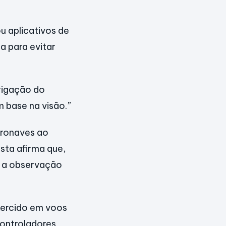
u aplicativos de
a para evitar
brigação do
m base na visão.”
aeronaves ao
ista afirma que,
 a observação
xercido em voos
controladores