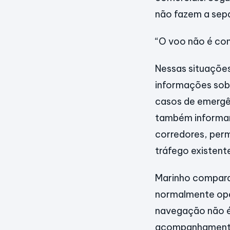
não fazem a sepa
“O voo não é con
Nessas situaçõe
informações sobr
casos de emergên
também informam
corredores, per
tráfego existent
Marinho compara 
normalmente ope
navegação não é 
acompanhamento 