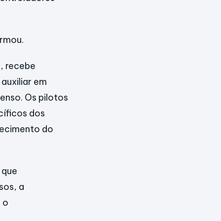
irmou.
, recebe
auxiliar em
enso. Os pilotos
íficos dos
hecimento do
 que
sos, a
 o