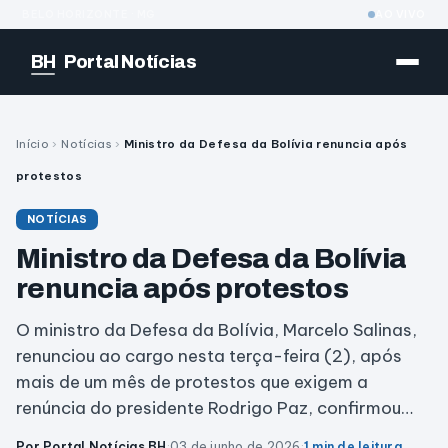
BELO HORIZONTE · MG
AO VIVO
BH
Portal Notícias
Início
›
Notícias
›
Ministro da Defesa da Bolívia renuncia após
protestos
NOTÍCIAS
Ministro da Defesa da Bolívia
renuncia após protestos
O ministro da Defesa da Bolívia, Marcelo Salinas,
renunciou ao cargo nesta terça-feira (2), após
mais de um mês de protestos que exigem a
renúncia do presidente Rodrigo Paz, confirmou…
Por Portal Notícias BH
·
03 de junho de 2026
·
1 min de leitura