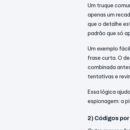
Um truque comum 
apenas um recado
que o detalhe es
padrão que só ap
Um exemplo fácil
frase curta. O d
combinada antes.
tentativas e revi
Essa lógica ajud
espionagem: a pis
2) Códigos por