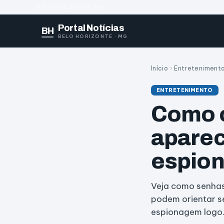
BELO HORIZONTE · MG
Portal Notícias
BH
BELO HORIZONTE · MG
Início
›
Entreteniment
ENTRETENIMENTO
Como o
aparec
espio
Veja como senhas,
podem orientar se
espionagem logo