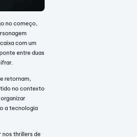
ogo no começo,
personagem
ncaixa com um
ponte entre duas
frar.
ue retornam,
ntido no contexto
 organizar
o a tecnologia
os thrillers de