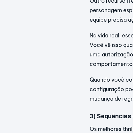
Outro recurso fr
personagem espera
equipe precisa ag
Na vida real, es
Você vê isso qu
uma autorização 
comportamento do
Quando você cone
configuração pod
mudança de regr
3) Sequências 
Os melhores thri