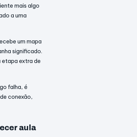
iente mais algo
rado a uma
 recebe um mapa
nha significado.
a etapa extra de
o falha, é
 de conexão,
ecer aula