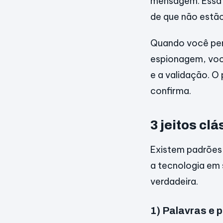
mensagem. Essa 
de que não estã
Quando você pen
espionagem, você
e a validação. O
confirma.
3 jeitos c
Existem padrões 
a tecnologia em 
verdadeira.
1) Palavras e