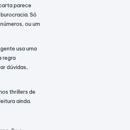
carta parece
 burocracia. Só
s números, ou um
 agente usa uma
a regra
ar dúvidas,
s thrillers de
eitura ainda.