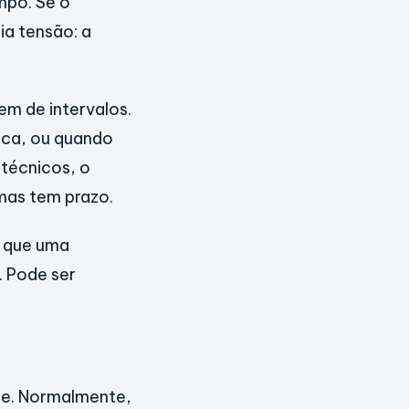
mpo. Se o
ia tensão: a
em de intervalos.
ica, ou quando
técnicos, o
mas tem prazo.
r que uma
. Pode ser
lhe. Normalmente,