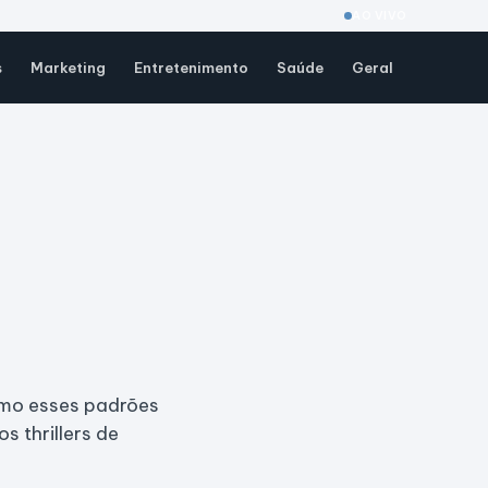
AO VIVO
s
Marketing
Entretenimento
Saúde
Geral
m
como esses padrões
 thrillers de