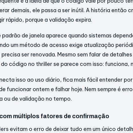
equente é a ideia de que o código vale por pouco te
r demais, ele passa a ser inútil. A história então cr
ir rápido, porque a validação expira.
se padrão de janela aparece quando sistemas depend
ando um método de acesso exige atualização periód
precisa ser renovada. Mesmo sem falar de detalhes 
 código no thriller se parece com isso: funciona, 
cta isso ao uso diário, fica mais fácil entender po
e funcionar ontem e falhar hoje. Nem sempre é erro
a ou de validação no tempo.
com múltiplos fatores de confirmação
llers evitam o erro de deixar tudo em um único deta