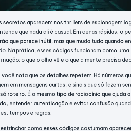
 secretos aparecem nos thrillers de espionagem l
entende que nada ali é casual. Em cenas rápidas, o 
rão que parece inútil, mas que muda tudo quando e
o. Na prática, esses códigos funcionam como uma 
mação: o que o olho vê e o que a mente precisa deci
er, você nota que os detalhes repetem. Há números q
gem em mensagens curtas, e sinais que só fazem se
 só roteiro. É o mesmo tipo de raciocínio que ajuda a
do, entender autenticação e evitar confusão quand
es, tempos e regras.
destrinchar como esses códigos costumam aparecer n