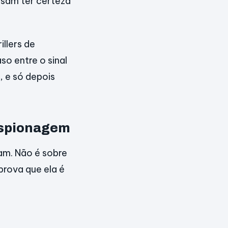
sam ter certeza
llers de
o entre o sinal
, e só depois
 espionagem
am. Não é sobre
prova que ela é