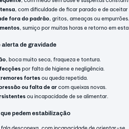
requente
, com medo sem base e suspeitas constant
ntensa
, com dificuldade de ficar parado e de aceitar
ade fora do padrão
, gritos, ameaças ou empurrões
imentos
, sumiço por muitas horas e retorno em esta
e alerta de gravidade
ão
, boca muito seca, fraqueza e tontura.
nfecções
por falta de higiene e negligência.
tremores fortes
ou queda repetida.
ressão ou falta de ar
com queixas novas.
rsistentes
ou incapacidade de se alimentar.
 que pedem estabilização
 fala desconexa, com incapacidade de orientar-se.