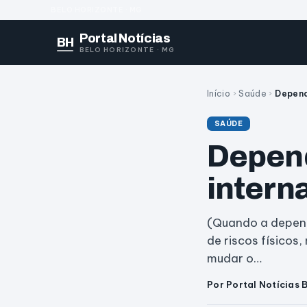
BELO HORIZONTE · MG
Portal Notícias
BH
BELO HORIZONTE · MG
Início
›
Saúde
›
Depend
SAÚDE
Depend
intern
(Quando a depend
de riscos físicos
mudar o…
Por Portal Notícias 