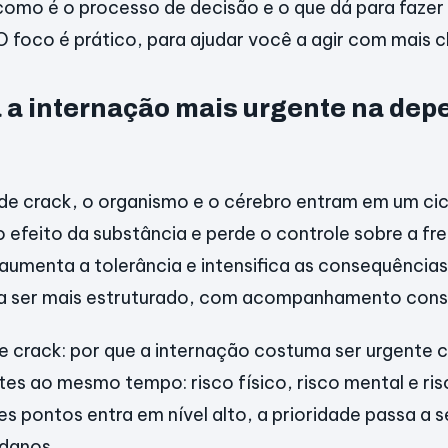
 como é o processo de decisão e o que dá para fazer
O foco é prático, para ajudar você a agir com mais c
a a internação mais urgente na de
e crack, o organismo e o cérebro entram em um cic
 efeito da substância e perde o controle sobre a fr
 aumenta a tolerância e intensifica as consequênci
sa ser mais estruturado, com acompanhamento cons
 crack: por que a internação costuma ser urgente 
ntes ao mesmo tempo: risco físico, risco mental e ris
 pontos entra em nível alto, a prioridade passa a se
 danos.