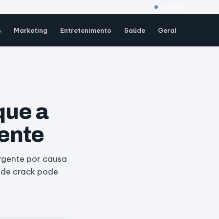
AO VIVO
s
Marketing
Entretenimento
Saúde
Geral
que a
ente
rgente por causa
a de crack pode