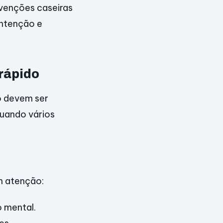
rvenções caseiras
ontenção e
 rápido
o devem ser
Quando vários
em atenção:
o mental.