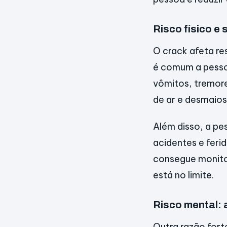
Risco físico e
O crack afeta re
é comum a pessoa
vômitos, tremore
de ar e desmaios
Além disso, a pe
acidentes e feri
consegue monitor
está no limite.
Risco mental: 
Outra razão fort