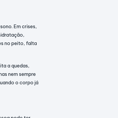
sono. Em crises,
sidratação,
 no peito, falta
ita a quedas,
, mas nem sempre
quando o corpo já
ssoa pode ter