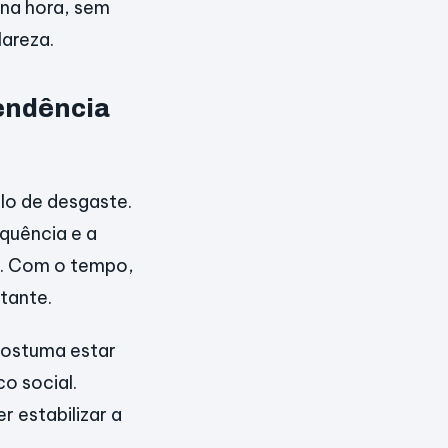
 na hora, sem
lareza.
pendência
lo de desgaste.
equência e a
as. Com o tempo,
tante.
costuma estar
co social.
r estabilizar a