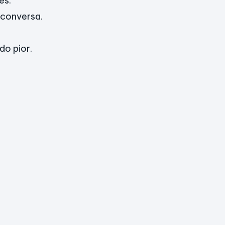
es.
 conversa.
.
do pior.