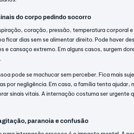
 sinais do corpo pedindo socorro
spiração, coração, pressão, temperatura corporal e 
 ficar dias sem se alimentar direito. Pode haver de
s e cansaço extremo. Em alguns casos, surgem dores
.
ssoa pode se machucar sem perceber. Fica mais suje
das por negligência. Em casa, a família tenta ajudar
ar sinais vitais. A internação costuma ser urgente 
agitação, paranoia e confusão
e para internação precoce é o impacto mental. A pe