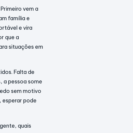
 Primeiro vem a
m família e
rtável e vira
or que a
ara situações em
dos. Falta de
s, a pessoa some
 medo sem motivo
, esperar pode
rgente, quais