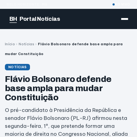
BELO HORIZONTE · MG
AO VIVO
BH
Portal Notícias
Início
›
Notícias
›
Flávio Bolsonaro defende base ampla para
mudar Constituição
NOTÍCIAS
Flávio Bolsonaro defende
base ampla para mudar
Constituição
O pré-candidato à Presidência da República e
senador Flávio Bolsonaro (PL-RJ) afirmou nesta
segunda-feira, 1º, que pretende formar uma
maioria de direita no Congresso Nacional, aliada