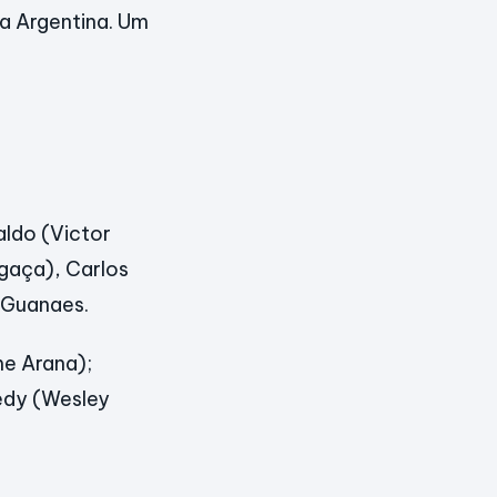
na Argentina. Um
aldo (Victor
ogaça), Carlos
l Guanaes.
me Arana);
edy (Wesley