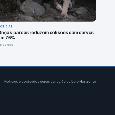
OTÍCIAS
Onças-pardas reduzem colisões com cervos
em 76%
5 de ago.
Notícias e conteúdos gerais da região de Belo Horizonte