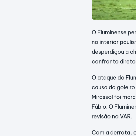
O Fluminense per
no interior pauli
desperdiçou a ch
confronto direto
O ataque do Flum
causa do goleiro
Mirassol foi mar
Fábio. O Flumine
revisão no VAR.
Com a derrota, o