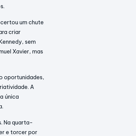
s.
acertou um chute
ara criar
n Kennedy, sem
amuel Xavier, mas
do oportunidades,
iatividade. A
 a única
a.
s. Na quarta-
er e torcer por