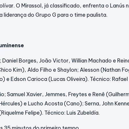
ívar. O Mirassol, já classificado, enfrenta o Lanús 
 liderança do Grupo G para o time paulista.
Fluminense
 Daniel Borges, João Victor, Willian Machado e Rein
(Chico Kim), Aldo Filho e Shaylon; Alesson (Nathan F
) e Edson Carioca (Lucas Oliveira). Técnico: Rafae
o; Samuel Xavier, Jemmes, Freytes e Renê (Guilher
Hércules) e Lucho Acosta (Cano); Serna, John Kenn
Riquelme Felipe). Técnico: Luis Zubeldía.
s 35 minutos do primeiro tempo.