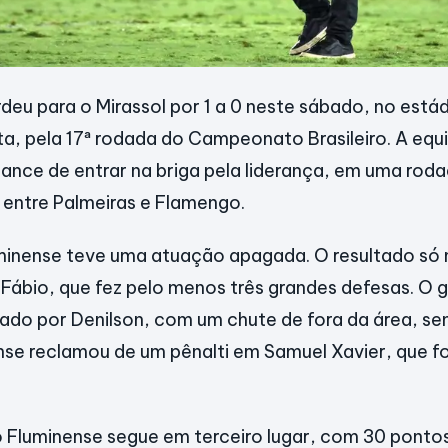
deu para o Mirassol por 1 a 0 neste sábado, no est
sta, pela 17ª rodada do Campeonato Brasileiro. A equ
ance de entrar na briga pela liderança, em uma rod
 entre Palmeiras e Flamengo.
inense teve uma atuação apagada. O resultado só n
 Fábio, que fez pelo menos três grandes defesas. O go
cado por Denilson, com um chute de fora da área, s
nse reclamou de um pênalti em Samuel Xavier, que f
 Fluminense segue em terceiro lugar, com 30 pontos