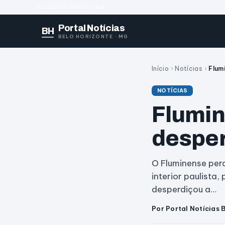
BELO HORIZONTE · MG
Portal Notícias
BH
BELO HORIZONTE · MG
Início
›
Notícias
›
Flum
NOTÍCIAS
Flumin
desper
O Fluminense perd
interior paulista
desperdiçou a…
Por Portal Notícias 