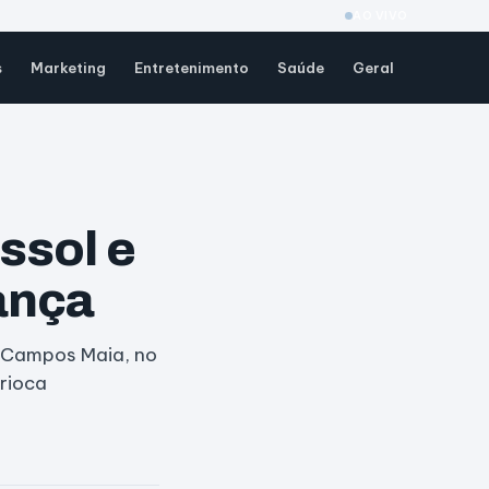
AO VIVO
s
Marketing
Entretenimento
Saúde
Geral
ssol e
ança
o Campos Maia, no
arioca