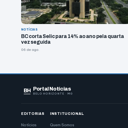
NOTÍCIAS
BC corta Selic para 14% ao ano pela quarta
vez seguida
06 de ago.
Portal Notícias
BH
BELO HORIZONTE · MG
EDITORIAS
INSTITUCIONAL
Notícias
Quem Somos