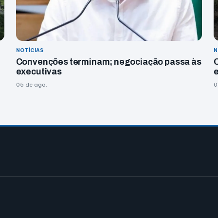
NOTÍCIAS
N
Convenções terminam; negociação passa às
executivas
05 de ago.
0