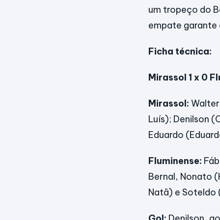
um tropeço do Bol
empate garante a
Ficha técnica:
Mirassol 1 x 0 
Mirassol:
Walter;
Luís); Denilson 
Eduardo (Eduardo
Fluminense:
Fábi
Bernal, Nonato (
Natã) e Soteldo (
Gol:
Denilson, ao