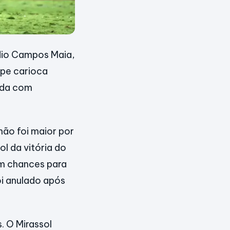
ádio Campos Maia,
ipe carioca
ada com
ão foi maior por
l da vitória do
em chances para
oi anulado após
. O Mirassol