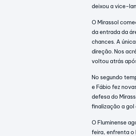
deixou a vice-la
O Mirassol começ
da entrada da áre
chances. A única
direção. Nos acr
voltou atrás apó
No segundo tempo
e Fábio fez nova
defesa do Mirasso
finalização a go
O Fluminense ago
feira, enfrenta 