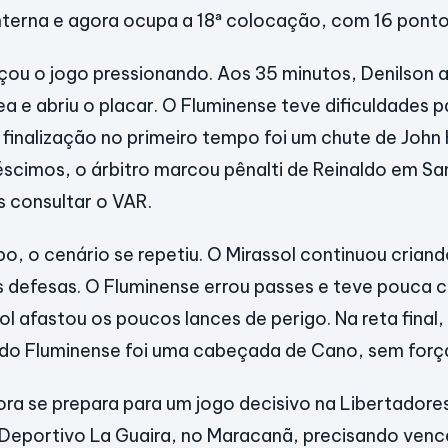
nterna e agora ocupa a 18ª colocação, com 16 ponto
ou o jogo pressionando. Aos 35 minutos, Denilson 
a e abriu o placar. O Fluminense teve dificuldades p
 finalização no primeiro tempo foi um chute de Joh
éscimos, o árbitro marcou pênalti de Reinaldo em S
s consultar o VAR.
, o cenário se repetiu. O Mirassol continuou crian
s defesas. O Fluminense errou passes e teve pouca cr
l afastou os poucos lances de perigo. Na reta final,
l do Fluminense foi uma cabeçada de Cano, sem forç
ra se prepara para um jogo decisivo na Libertadore
o Deportivo La Guaira, no Maracanã, precisando venc