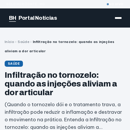
BELO HORIZONTE · MG
AO VIVO
BH
Portal Notícias
Início
›
Saúde
›
Infiltração no tornozelo: quando as injeções
aliviam a dor articular
SAÚDE
Infiltração no tornozelo:
quando as injeções aliviam a
dor articular
(Quando o tornozelo dói e o tratamento trava, a
infiltração pode reduzir a inflamação e destravar
o movimento na prática. Entenda a Infiltração no
tornozelo: quando as injeções aliviam a…