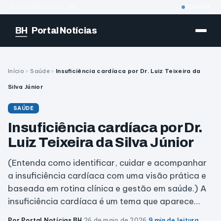
BELO HORIZONTE · MG
AO VIVO
BH
Portal Notícias
Início
›
Saúde
›
Insuficiência cardíaca por Dr. Luiz Teixeira da
Silva Júnior
SAÚDE
Insuficiência cardíaca por Dr.
Luiz Teixeira da Silva Júnior
(Entenda como identificar, cuidar e acompanhar
a insuficiência cardíaca com uma visão prática e
baseada em rotina clínica e gestão em saúde.) A
insuficiência cardíaca é um tema que aparece…
Por Portal Notícias BH
·
26 de maio de 2026
·
9 min de leitura