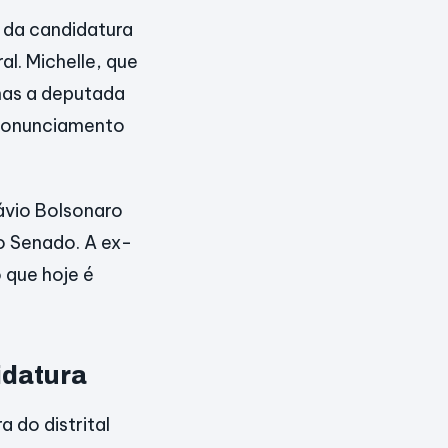
 da candidatura
l. Michelle, que
enas a deputada
pronunciamento
lávio Bolsonaro
o Senado. A ex-
 que hoje é
idatura
 do distrital