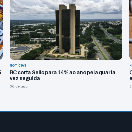
NOTÍCIAS
N
5
BC corta Selic para 14% ao ano pela quarta
vez seguida
06 de ago.
0