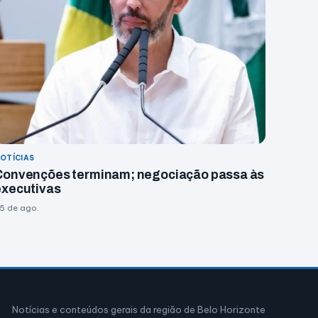
OTÍCIAS
Convenções terminam; negociação passa às
executivas
5 de ago.
Notícias e conteúdos gerais da região de Belo Horizonte