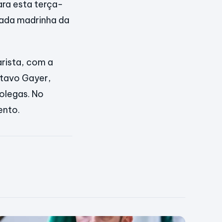
ra esta terça-
erada madrinha da
rista, com a
stavo Gayer,
olegas. No
ento.