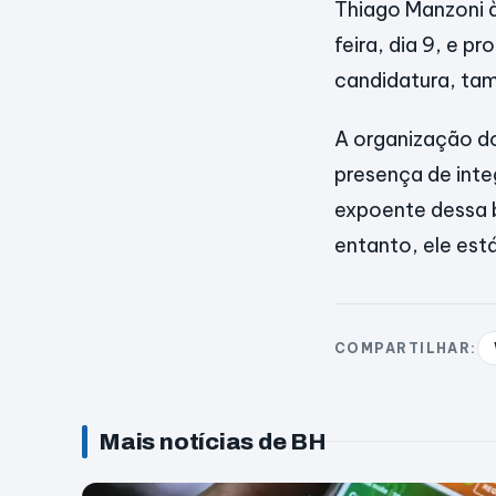
Thiago Manzoni 
feira, dia 9, e p
candidatura, ta
A organização d
presença de int
expoente dessa 
entanto, ele est
COMPARTILHAR:
Mais notícias de BH