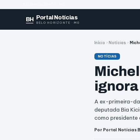
BELO HORIZONTE · MG
Portal Notícias
BH
BELO HORIZONTE · MG
Início
›
Notícias
›
Mich
NOTÍCIAS
Michel
ignora
A ex-primeira-da
deputada Bia Kici
como presidente 
Por Portal Notícias 