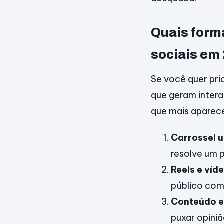
Quais form
sociais em
Se você quer pri
que geram intera
que mais aparec
Carrossel ut
resolve um 
Reels e víd
público com
Conteúdo e
puxar opiniã