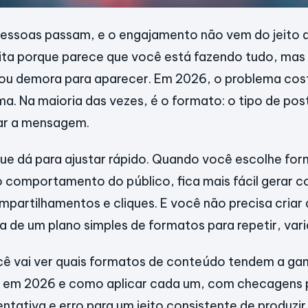
pessoas passam, e o engajamento não vem do jeito 
rrita porque parece que você está fazendo tudo, mas
 ou demora para aparecer. Em 2026, o problema cos
a. Na maioria das vezes, é o formato: o tipo de post
ar a mensagem.
que dá para ajustar rápido. Quando você escolhe fo
comportamento do público, fica mais fácil gerar c
partilhamentos e cliques. E você não precisa criar
a de um plano simples de formatos para repetir, vari
cê vai ver quais formatos de conteúdo tendem a ga
s em 2026 e como aplicar cada um, com checagens pr
ntativa e erro para um jeito consistente de produzir,