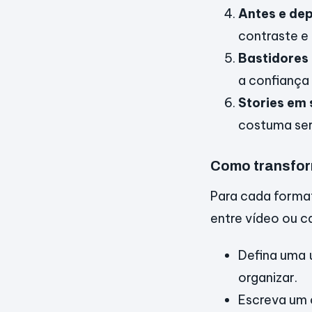
Antes e de
contraste e
Bastidores
a confiança
Stories em 
costuma ser
Como transfor
Para cada format
entre vídeo ou c
Defina uma ú
organizar.
Escreva um 