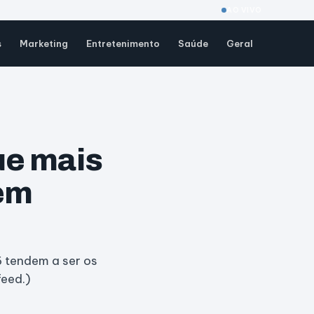
AO VIVO
s
Marketing
Entretenimento
Saúde
Geral
ue mais
 em
 tendem a ser os
feed.)