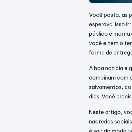
Você posta, as 
esperava. Isso i
público é morna
você e nem o tem
forma de entreg
A boa notícia é 
combinam com o 
salvamentos, com
dias. Você precis
Neste artigo, vo
nas redes sociai
é sair do modo te