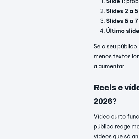
Slide 1:
probl
Slides 2 a 5
Slides 6 a 7
Último slide
Se o seu público
menos textos lon
a aumentar.
Reels e ví
2026?
Vídeo curto fun
público reage ma
vídeos que só an