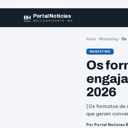
BELO HORIZONTE · MG
Portal Notícias
BH
BELO HORIZONTE · MG
Início
›
Marketing
›
Os 
MARKETING
Os for
engaja
2026
(Os formatos de 
que geram convers
Por Portal Notícias 