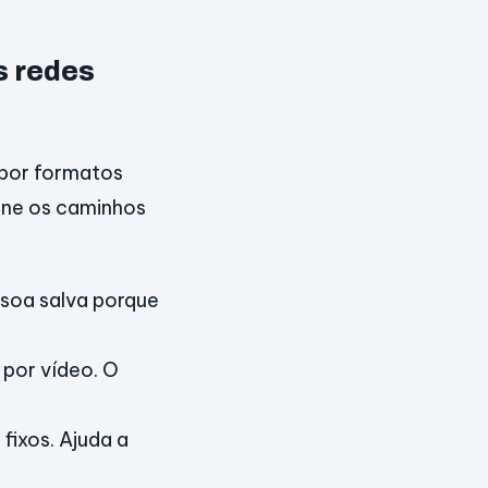
s redes
 por formatos
eúne os caminhos
ssoa salva porque
 por vídeo. O
fixos. Ajuda a