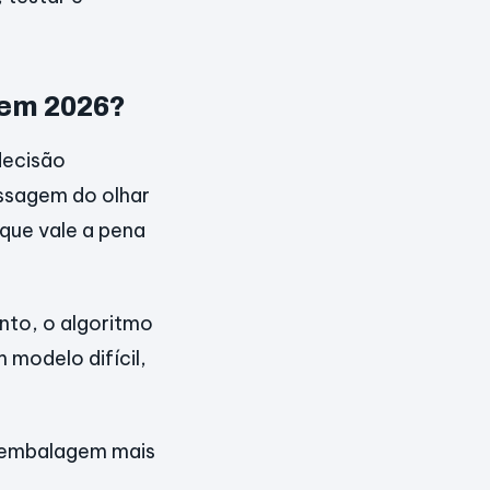
 em 2026?
decisão
assagem do olhar
 que vale a pena
to, o algoritmo
 modelo difícil,
a embalagem mais