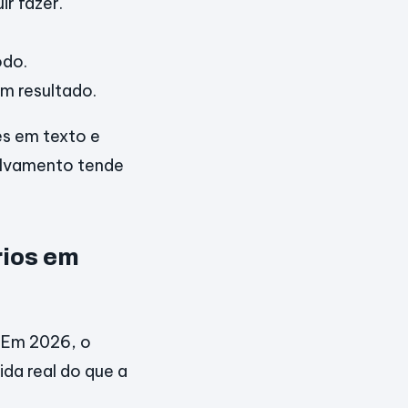
r fazer.
odo.
m resultado.
es em texto e
salvamento tende
rios em
 Em 2026, o
da real do que a