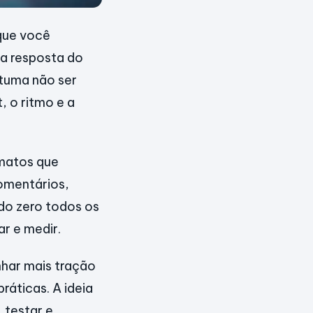
que você
 a resposta do
tuma não ser
, o ritmo e a
rmatos que
omentários,
 do zero todos os
ar e medir.
nhar mais tração
áticas. A ideia
 testar e