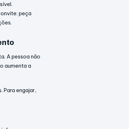
sível.
convite: peça
ções.
ento
ta. A pessoa não
sso aumenta a
. Para engajar,