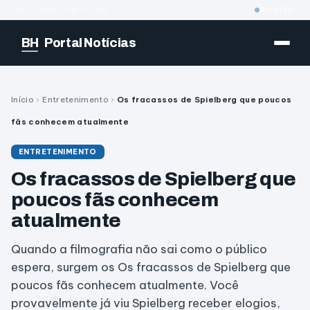
BELO HORIZONTE · MG
AO VIVO
BH
Portal Notícias
Início
›
Entretenimento
›
Os fracassos de Spielberg que poucos
fãs conhecem atualmente
ENTRETENIMENTO
Os fracassos de Spielberg que
poucos fãs conhecem
atualmente
Quando a filmografia não sai como o público
espera, surgem os Os fracassos de Spielberg que
poucos fãs conhecem atualmente. Você
provavelmente já viu Spielberg receber elogios,