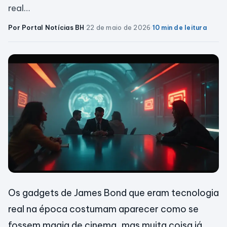
real…
Por Portal Notícias BH
·
22 de maio de 2026
·
10 min de leitura
Os gadgets de James Bond que eram tecnologia
real na época costumam aparecer como se
fossem magia de cinema, mas muita coisa já