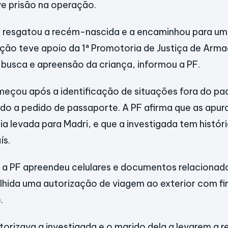
e prisão na operação.
r resgatou a recém-nascida e a encaminhou para um
ção teve apoio da 1ª Promotoria de Justiça de Arm
a busca e apreensão da criança, informou a PF.
meçou após a identificação de situações fora do p
do a pedido de passaporte. A PF afirma que as apu
ia levada para Madri, e que a investigada tem histór
ís.
 a PF apreendeu celulares e documentos relacionado
lhida uma autorização de viagem ao exterior com f
.
orizava a investigada e o marido dela a levarem a