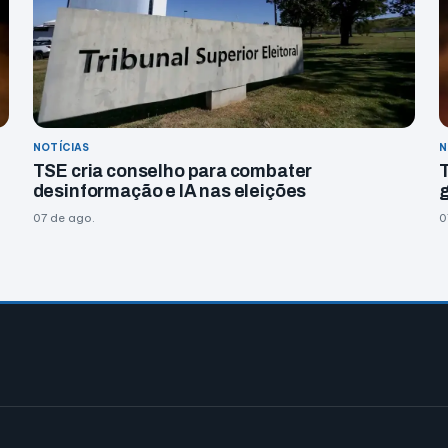
NOTÍCIAS
N
TSE cria conselho para combater
desinformação e IA nas eleições
07 de ago.
0