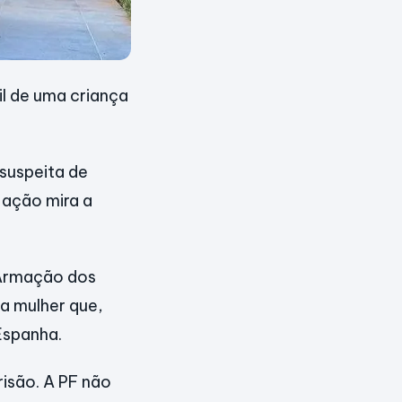
sil de uma criança
suspeita de
 ação mira a
 Armação dos
ma mulher que,
Espanha.
risão. A PF não