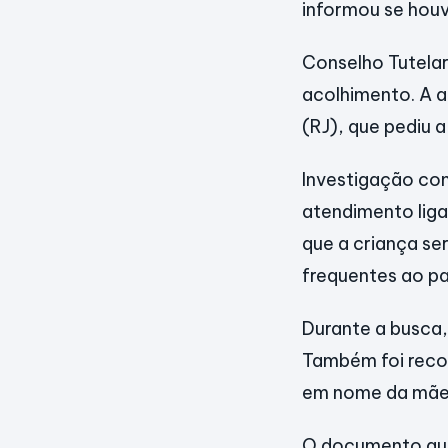
informou se houv
Conselho Tutela
acolhimento. A a
(RJ), que pediu 
Investigação co
atendimento liga
que a criança ser
frequentes ao pa
Durante a busca,
Também foi reco
em nome da mãe
O documento aut