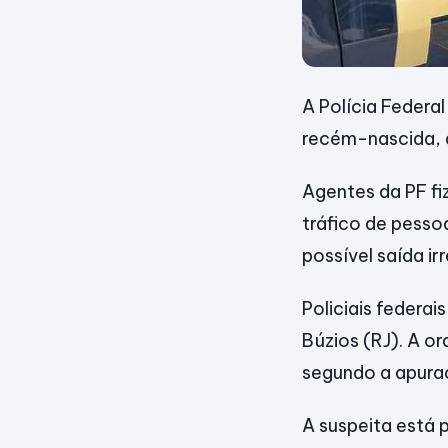
A Polícia Federal
recém-nascida, 
Agentes da PF fi
tráfico de pesso
possível saída ir
Policiais feder
Búzios (RJ). A or
segundo a apuraç
A suspeita está p