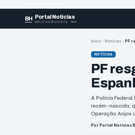
BELO HORIZONTE · MG
Portal Notícias
BH
BELO HORIZONTE · MG
Início
›
Notícias
›
PF r
NOTÍCIAS
PF res
Espanh
A Polícia Federal 
recém-nascida, q
Operação Anjos 
Por Portal Notícias 