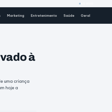
AO VIVO
s
Marketing
Entretenimento
Saúde
Geral
evado à
 de uma criança
am hoje a