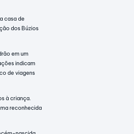
a casa de
ação dos Búzios
adrão em um
rações indicam
ico de viagens
s à criança.
irma reconhecida
 recém-nascida