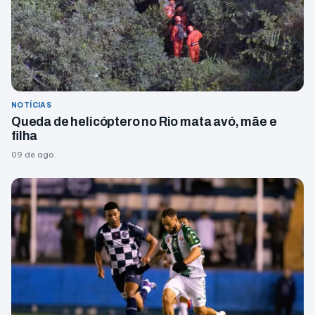
NOTÍCIAS
Queda de helicóptero no Rio mata avó, mãe e
filha
09 de ago.