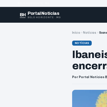
BELO HORIZONTE · MG
Portal Notícias
BH
BELO HORIZONTE · MG
Início
›
Notícias
›
Iban
NOTÍCIAS
Ibanei
encerra
Por Portal Notícias 