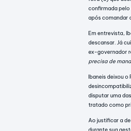
confirmada pelo p
após comandar o
Em entrevista, Ib
descansar. Já cui
ex-governador r
precisa de manda
Ibaneis deixou o
desincompatibiliz
disputar uma das
tratado como pri
Ao justificar a 
durante sua gest