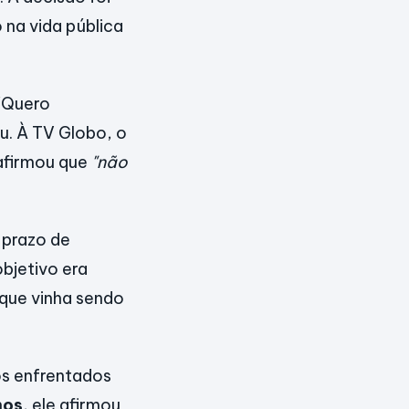
 na vida pública
 "Quero
ou. À TV Globo, o
afirmou que
"não
 prazo de
objetivo era
 que vinha sendo
os enfrentados
nos
, ele afirmou