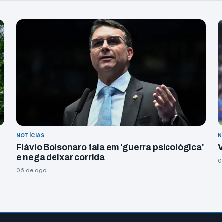
NOTÍCIAS
N
Flávio Bolsonaro fala em 'guerra psicológica'
V
e nega deixar corrida
0
06 de ago.