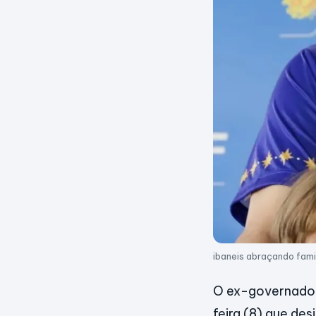
ibaneis abraçando fami
O ex-governador 
feira (8) que de