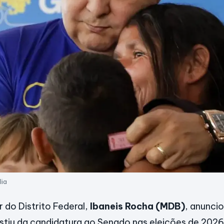
lia
do Distrito Federal,
Ibaneis Rocha (MDB)
, anunci
sistiu da candidatura ao Senado nas eleições de 2026