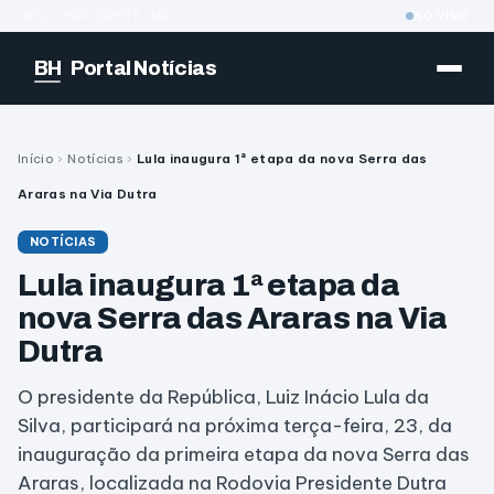
BELO HORIZONTE · MG
AO VIVO
BH
Portal Notícias
Início
›
Notícias
›
Lula inaugura 1ª etapa da nova Serra das
Araras na Via Dutra
NOTÍCIAS
Lula inaugura 1ª etapa da
nova Serra das Araras na Via
Dutra
O presidente da República, Luiz Inácio Lula da
Silva, participará na próxima terça-feira, 23, da
inauguração da primeira etapa da nova Serra das
Araras, localizada na Rodovia Presidente Dutra