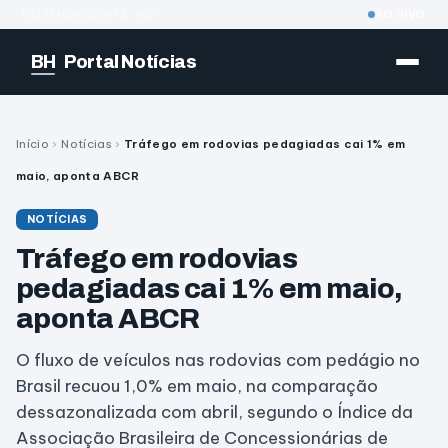
BELO HORIZONTE · MG
AO VIVO
BH
Portal Notícias
Início
›
Notícias
›
Tráfego em rodovias pedagiadas cai 1% em
maio, aponta ABCR
NOTÍCIAS
Tráfego em rodovias
pedagiadas cai 1% em maio,
aponta ABCR
O fluxo de veículos nas rodovias com pedágio no
Brasil recuou 1,0% em maio, na comparação
dessazonalizada com abril, segundo o Índice da
Associação Brasileira de Concessionárias de