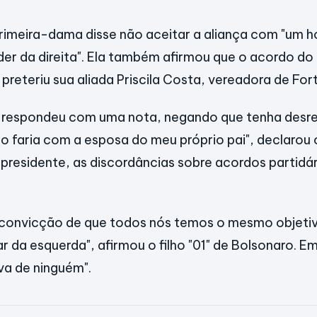
primeira-dama disse não aceitar a aliança com "um
íder da direita". Ela também afirmou que o acordo d
reteriu sua aliada Priscila Costa, vereadora de Fort
o respondeu com uma nota, negando que tenha desr
s o faria com a esposa do meu próprio pai", declarou 
presidente, as discordâncias sobre acordos partidá
 convicção de que todos nós temos o mesmo objetiv
rar da esquerda", afirmou o filho "01" de Bolsonaro. Em
iva de ninguém".