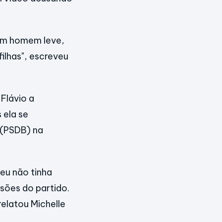
 um homem leve,
ilhas", escreveu
 Flávio a
 ela se
 (PSDB) na
 eu não tinha
isões do partido.
relatou Michelle