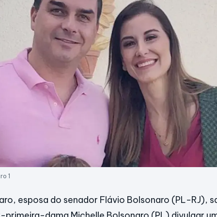
ro 1
ro, esposa do senador Flávio Bolsonaro (PL-RJ), s
x-primeira-dama Michelle Bolsonaro (PL) divulgar u