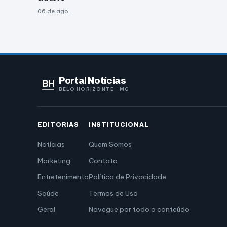
06 de ago.
Portal Notícias
BH
BELO HORIZONTE · MG
EDITORIAS
INSTITUCIONAL
Notícias
Quem Somos
Marketing
Contato
Entretenimento
Política de Privacidade
Saúde
Termos de Uso
Geral
Navegue por todo o conteúdo