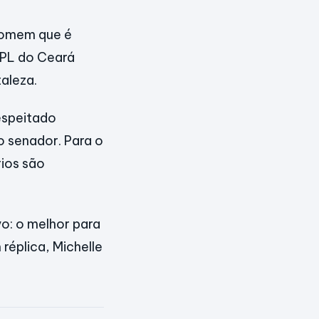
 homem que é
o PL do Ceará
aleza.
espeitado
o senador. Para o
rios são
o: o melhor para
 réplica, Michelle