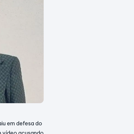
aiu em defesa do
m vídeo acusando