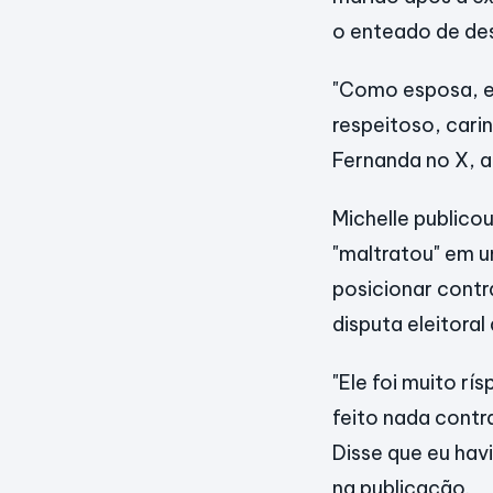
o enteado de des
"Como esposa, eu
respeitoso, cari
Fernanda no X, a
Michelle publicou
"maltratou" em u
posicionar contr
disputa eleitoral
"Ele foi muito rí
feito nada contra
Disse que eu hav
na publicação.