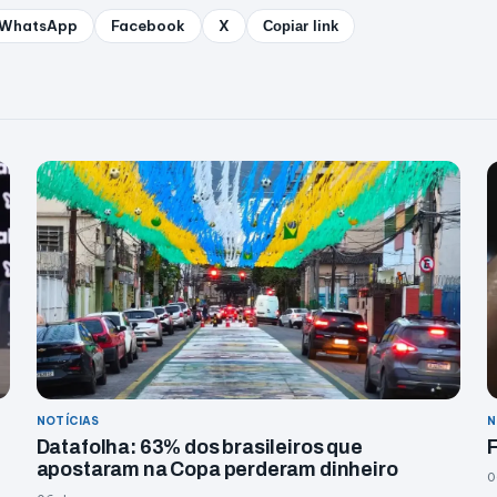
WhatsApp
Facebook
X
Copiar link
NOTÍCIAS
N
Datafolha: 63% dos brasileiros que
F
apostaram na Copa perderam dinheiro
0